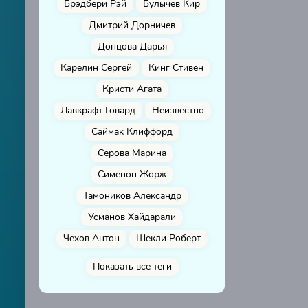
Брэдбери Рэй
Булычев Кир
Дмитрий Дорничев
Донцова Дарья
Карелин Сергей
Кинг Стивен
Кристи Агата
Лавкрафт Говард
Неизвестно
Саймак Клиффорд
Серова Марина
Сименон Жорж
Тамоников Александр
Усманов Хайдарали
Чехов Антон
Шекли Роберт
Показать все теги