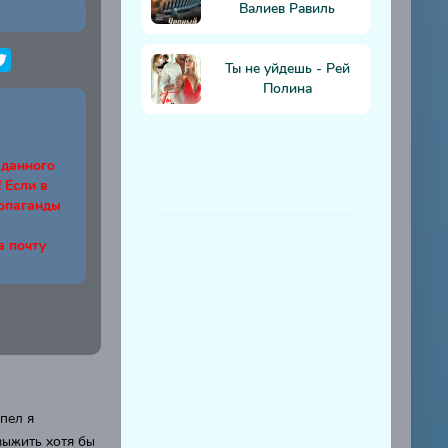
Валиев Равиль
Ты не уйдешь - Рей
Полина
 данного
Если в
ропаганды
а почту
пел я
выжить хотя бы