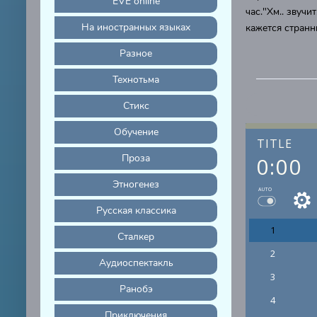
EVE online
час."Хм.. звучи
На иностранных языках
кажется странн
Разное
Технотьма
Стикс
Обучение
TITLE
Проза
0:00
Этногенез
AUTO
Русская классика
1
Сталкер
2
Аудиоспектакль
3
Ранобэ
4
Приключения