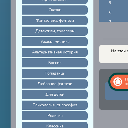
5
Сказки
6
Фантастика, фэнтези
7
Детективы, триллеры
8
9
Ужасы, мистика
10
На этой 
Альтернативная история
11
Боевик
12
Попаданцы
13
П
Любовное фэнтези
н
14
Для детей
15
Психология, философия
16
Религия
17
18
Классика