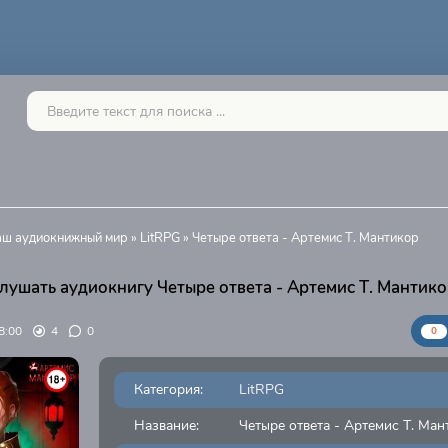
Ваш аудиокнижный мир
»
LitRPG
» Четыре ответа - Артемис Т. Мантикор
лушать аудиокнигу Четыре ответа - Артемис Т. Мантико
8:00
4
0
0
Категория:
LitRPG
Название:
Четыре ответа - Артемис Т. Ман