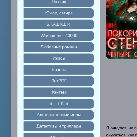
Поэзия
Юмор, сатира
S.T.A.L.K.E.R.
Warhammer 40000
Любовные романы
Ужасы
Бизнес
ЛитРПГ
Фэнтези
S-T-I-K-S
Альтернативные миры
Детективы и триллеры
Я очнулся, не 
очухаться, как