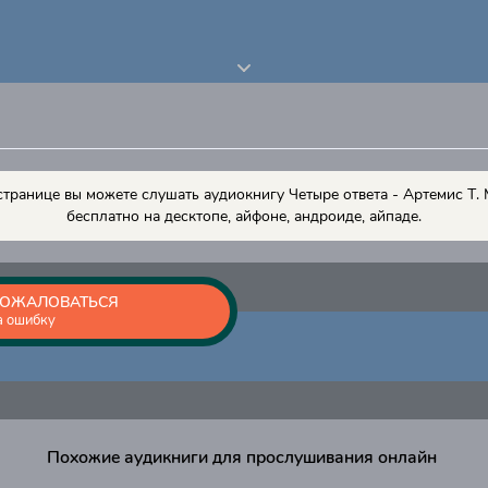
странице вы можете слушать аудиокнигу Четыре ответа - Артемис Т.
бесплатно на десктопе, айфоне, андроиде, айпаде.
ОЖАЛОВАТЬСЯ
а ошибку
Похожие аудикниги для прослушивания онлайн