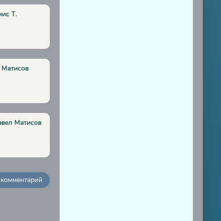
ис Т.
 Матисов
авел Матисов
 комментарий