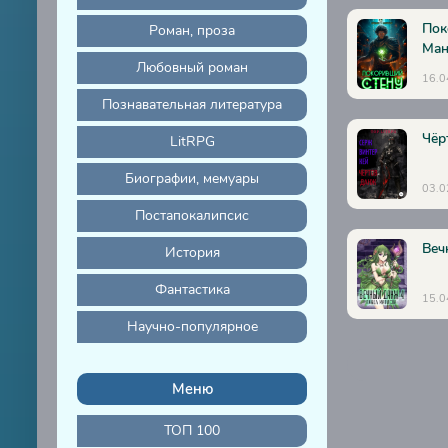
19
Пок
Роман, проза
Ман
20
Любовный роман
16.0
21
Познавательная литература
22
Чёр
LitRPG
23
Биографии, мемуары
24
03.0
Постапокалипсис
25
Веч
История
26
27
Фантастика
15.0
28
Научно-популярное
29
30
Меню
31
ТОП 100