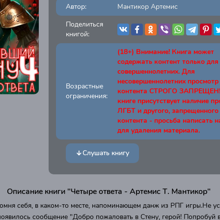
Автор:
Мантикор Артемис
Поделиться
книгой:
(18+) Внимание! Книга может
содержать контент только для
совершеннолетних. Для
несовершеннолетних просмотр
Возрастные
контента СТРОГО ЗАПРЕЩЕН! 
ограничения:
книге присутствует наличие п
ЛГБТ и другого, запрещенного
контента - просьба написать н
для удаления материала.
Слушать книгу
Описание книги "Четыре ответа - Артемис Т. Мантикор"
помня себя, в каком-то месте, напоминающем данж из РПГ игры.Не ус
 появилось сообщение "Добро пожаловать в Стену, герой! Попробуй 