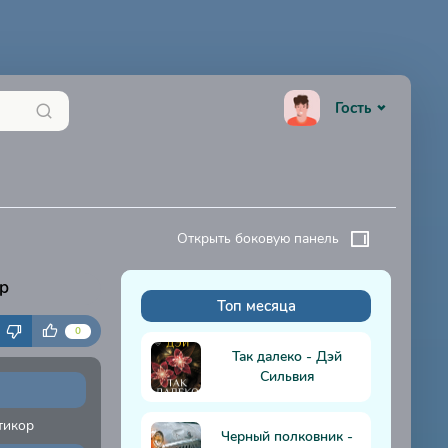
Гость
Открыть боковую панель
р
Топ месяца
К
0
Так далеко - Дэй
Сильвия
тикор
Черный полковник -