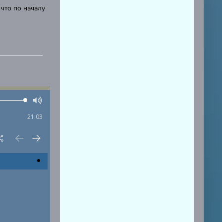
 что по началу
21:03