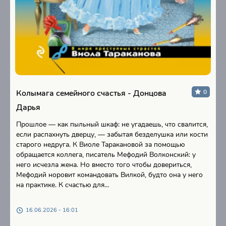
Колымага семейного счастья - Донцова
0
Дарья
Прошлое — как пыльный шкаф: не угадаешь, что свалится,
если распахнуть дверцу, — забытая безделушка или кости
старого недруга. К Виоле Таракановой за помощью
обращается коллега, писатель Мефодий Волконский: у
него исчезла жена. Но вместо того чтобы довериться,
Мефодий норовит командовать Вилкой, будто она у него
на практике. К счастью для...
16.06.2026 - 16:01