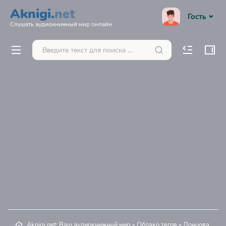
Aknigi.
net
Гость
Слушать аудиокнижный мир онлайн
Aknigi.net: Ваш аудиокнижный мир
»
Облако тегов
» Донцова