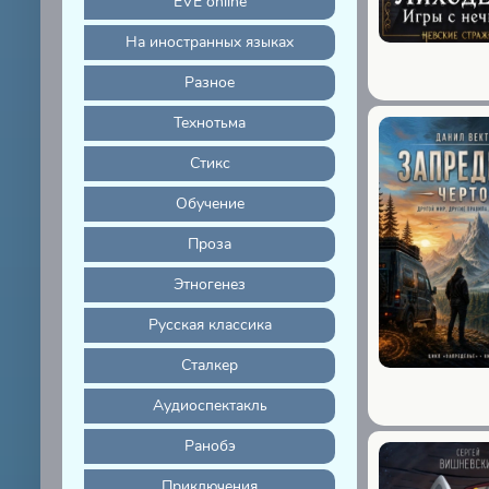
EVE online
На иностранных языках
Разное
Технотьма
Стикс
Обучение
Проза
Этногенез
Русская классика
Сталкер
Аудиоспектакль
Ранобэ
Приключения