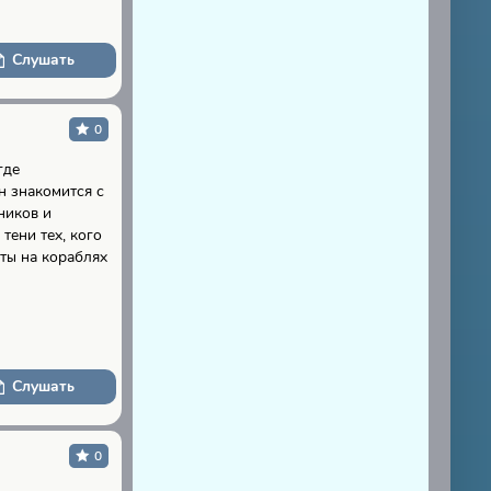
Слушать
0
где
н знакомится с
ников и
тени тех, кого
ты на кораблях
Слушать
0