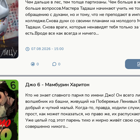
Чем дальше в лес, тем толще партизаны. Чем больше в м
больше вопросов.Мастера Тадаши начинают учить не то
обращению с духами, но и тому, что не преподают в им
колледже.Снова духи со своими планами на молодого 
Тадаши. Снова враги, которые ненавидят тебя только за т
есть.Вроде все как всегда и ничего...
07.08.2026 - 15:00
0
0
Джо 6 - Мамбурин Харитон
Кто не знает славного парня по имени Джо! Он всего 
волшебник из башни, живущий на Побережье Ленивых Б
добрый и чуткий малый. Когда-то, правда, ходили слухи,
прост, как может показаться, но право же, их распускаю
Уже целый год этот парень тихо и мирно живёт свою с
совершенно никого...