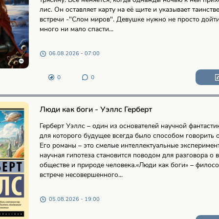
лис. Он оставляет карту на её щите и указывает таинств
встречи -"Слом миров". Девушке нужно не просто дойти 
много ни мало спасти...
06.08.2026 - 07:00
0
0
Люди как боги - Уэллс Герберт
Герберт Уэллс – один из основателей научной фантастик
для которого будущее всегда было способом говорить 
Его романы – это смелые интеллектуальные эксперимент
научная гипотеза становится поводом для разговора о в
обществе и природе человека.«Люди как боги» – филос
встрече несовершенного...
05.08.2026 - 19:00