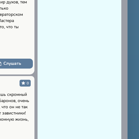
ир духов, тем
лько
ператорском
Мастера
о, что ты
Слушать
0
лишь скромный
аронов, очень
 что он не так
т завистники!
кромную жизнь,