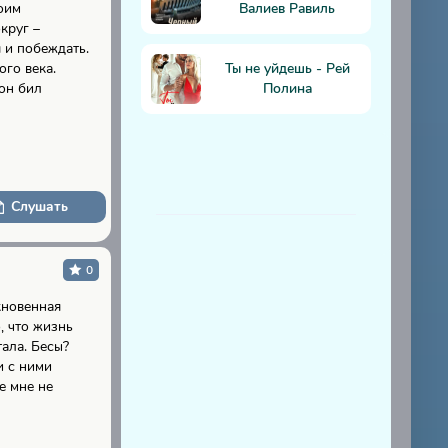
оим
Валиев Равиль
круг –
 и побеждать.
ого века.
Ты не уйдешь - Рей
он бил
Полина
Слушать
0
кновенная
, что жизнь
ала. Бесы?
и с ними
е мне не