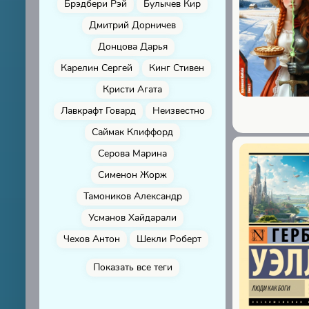
Брэдбери Рэй
Булычев Кир
Дмитрий Дорничев
Донцова Дарья
Карелин Сергей
Кинг Стивен
Кристи Агата
Лавкрафт Говард
Неизвестно
Саймак Клиффорд
Серова Марина
Сименон Жорж
Тамоников Александр
Усманов Хайдарали
Чехов Антон
Шекли Роберт
Показать все теги