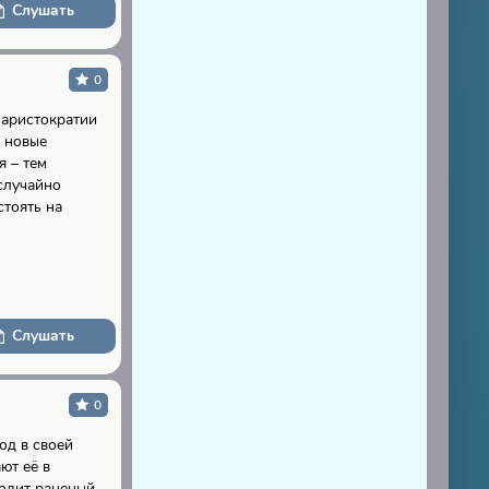
Слушать
0
 аристократии
о новые
я – тем
 случайно
стоять на
Слушать
0
од в своей
ют её в
ходит раненый