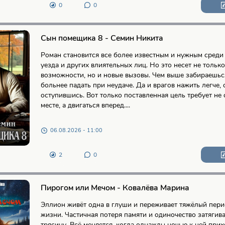
0
0
Сын помещика 8 - Семин Никита
Роман становится все более известным и нужным среди
уезда и других влиятельных лиц. Но это несет не тольк
возможности, но и новые вызовы. Чем выше забираешьс
больнее падать при неудаче. Да и врагов нажить легче,
оступившись. Вот только поставленная цель требует не 
месте, а двигаться вперед....
06.08.2026 - 11:00
2
0
Пирогом или Мечом - Ковалёва Марина
Эллион живёт одна в глуши и переживает тяжёлый пери
жизни. Частичная потеря памяти и одиночество затягива
трясину. Всё меняется, когда однажды ночью к ней при