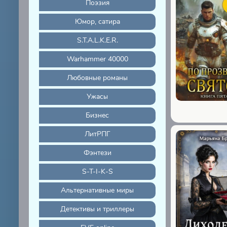
Поэзия
Юмор, сатира
S.T.A.L.K.E.R.
Warhammer 40000
Любовные романы
Ужасы
Бизнес
ЛитРПГ
Фэнтези
S-T-I-K-S
Альтернативные миры
Детективы и триллеры