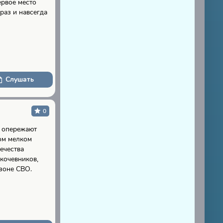
ервое место
раз и навсегда
Слушать
0
е опережают
мом мелком
ечества
 кочевников,
 зоне СВО.