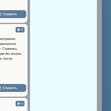
Слушать
0
внутренне
рдинально
. Стремясь
увство жизни,
о после
Слушать
0