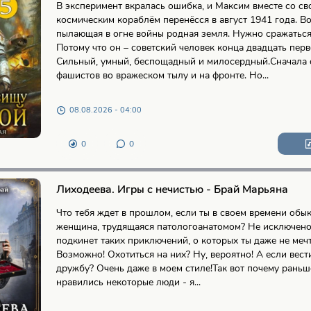
В эксперимент вкралась ошибка, и Максим вместе со св
космическим кораблём перенёсся в август 1941 года. Во
пылающая в огне войны родная земля. Нужно сражаться
Потому что он – советский человек конца двадцать перв
Сильный, умный, беспощадный и милосердный.Сначала 
фашистов во вражеском тылу и на фронте. Но...
08.08.2026 - 04:00
0
0
Лиходеева. Игры с нечистью - Брай Марьяна
Что тебя ждет в прошлом, если ты в своем времени обы
женщина, трудящаяся патологоанатомом? Не исключено
подкинет таких приключений, о которых ты даже не мечт
Возможно! Охотиться на них? Ну, вероятно! А если вест
дружбу? Очень даже в моем стиле!Так вот почему раньш
нравились некоторые люди - я...