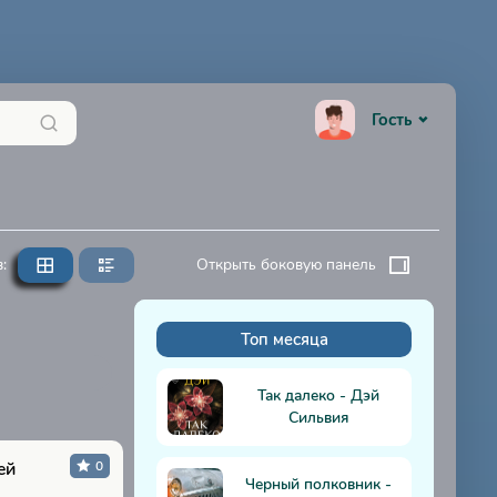
Гость
:
Открыть боковую панель
Топ месяца
К
Так далеко - Дэй
Сильвия
ей
0
Черный полковник -