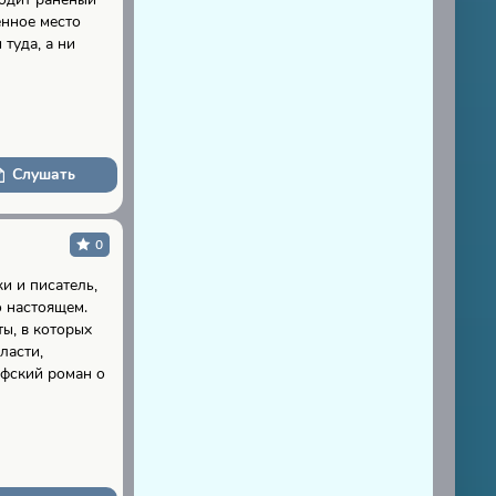
енное место
туда, а ни
Слушать
0
и и писатель,
о настоящем.
ы, в которых
ласти,
офский роман о