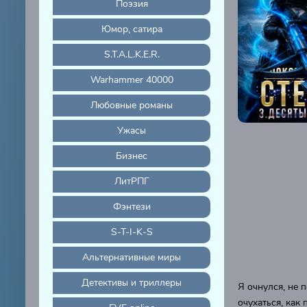
Поэзия
Юмор, сатира
S.T.A.L.K.E.R.
Warhammer 40000
Любовные романы
Ужасы
Бизнес
ЛитРПГ
Фэнтези
S-T-I-K-S
Альтернативные миры
Детективы и триллеры
Я очнулся, не 
очухаться, как