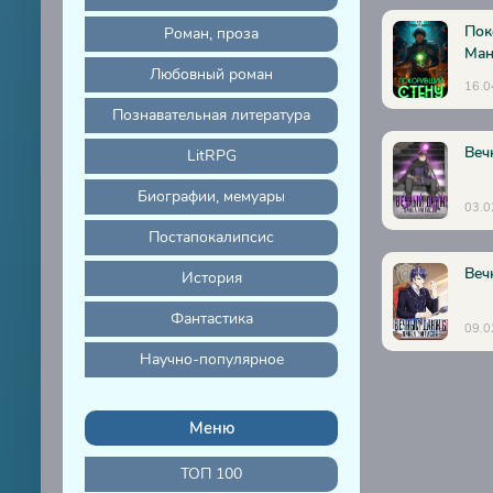
19
Пок
Роман, проза
Ман
20
Любовный роман
16.0
21
Познавательная литература
22
Веч
LitRPG
23
Биографии, мемуары
24
03.0
Постапокалипсис
25
Веч
История
26
27
Фантастика
09.0
28
Научно-популярное
29
30
Меню
31
ТОП 100