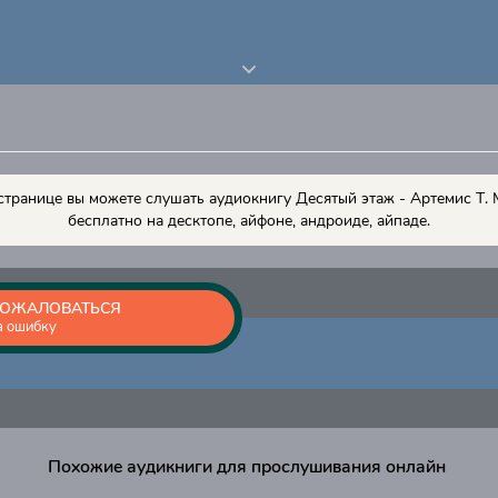
странице вы можете слушать аудиокнигу Десятый этаж - Артемис Т.
бесплатно на десктопе, айфоне, андроиде, айпаде.
ОЖАЛОВАТЬСЯ
а ошибку
Похожие аудикниги для прослушивания онлайн