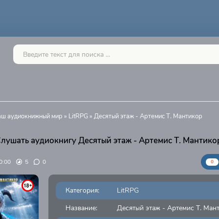
Ваш аудиокнижный мир
»
LitRPG
» Десятый этаж - Артемис Т. Мантикор
лушать аудиокнигу Десятый этаж - Артемис Т. Мантико
0:00
5
0
0
Категория:
LitRPG
Название:
Десятый этаж - Артемис Т. Ман