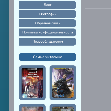
32
Блог
33
Биографии
34
Обратная связь
35
Политика конфиденциальности
36
Правообладателям
37
38
Самые читаемые
39