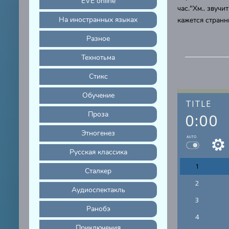
EVE online
час."Хм.. звучи
На иностранных языках
кажется странн
Разное
Технотьма
Стикс
Обучение
TITLE
Проза
0:00
Этногенез
AUTO
Русская классика
1
Сталкер
2
Аудиоспектакль
3
Ранобэ
4
Приключения