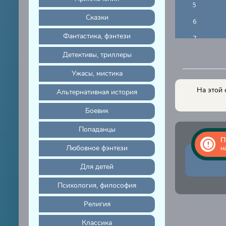
5
Сказки
6
Фантастика, фэнтези
7
Детективы, триллеры
8
9
Ужасы, мистика
10
На этой 
Альтернативная история
11
Боевик
12
Попаданцы
13
П
Любовное фэнтези
н
14
Для детей
15
Психология, философия
16
Религия
17
18
Классика