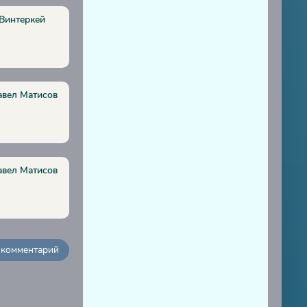
 Винтеркей
авел Матисов
авел Матисов
 комментарий