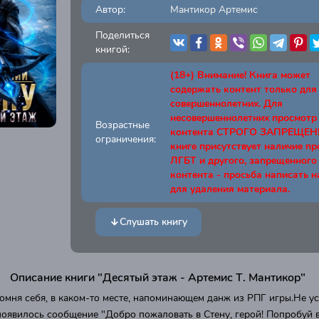
Автор:
Мантикор Артемис
Поделиться
книгой:
(18+) Внимание! Книга может
содержать контент только для
совершеннолетних. Для
несовершеннолетних просмотр
Возрастные
контента СТРОГО ЗАПРЕЩЕН! 
ограничения:
книге присутствует наличие п
ЛГБТ и другого, запрещенного
контента - просьба написать н
для удаления материала.
Слушать книгу
Описание книги "Десятый этаж - Артемис Т. Мантикор"
помня себя, в каком-то месте, напоминающем данж из РПГ игры.Не ус
 появилось сообщение "Добро пожаловать в Стену, герой! Попробуй 