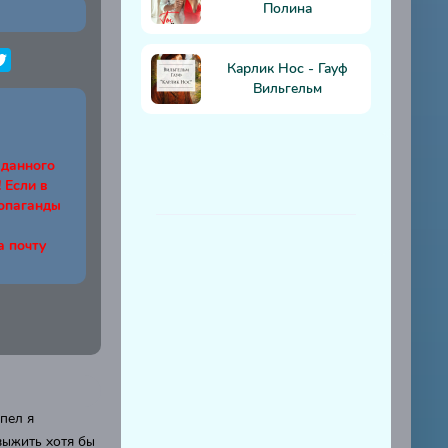
Полина
Карлик Нос - Гауф
Вильгельм
 данного
Если в
ропаганды
а почту
пел я
выжить хотя бы