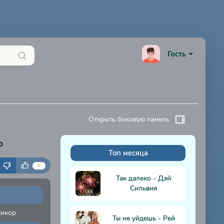
Гость
Открыть боковую панель
р
Топ месяца
К
0
Так далеко - Дэй
Сильвия
тикор
Ты не уйдешь - Рей