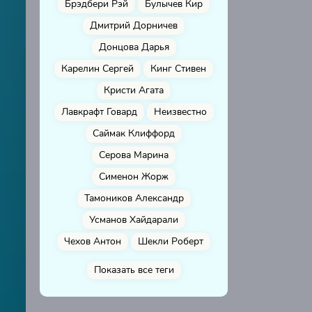
Брэдбери Рэй
Булычев Кир
Дмитрий Дорничев
Донцова Дарья
Карелин Сергей
Кинг Стивен
Кристи Агата
Лавкрафт Говард
Неизвестно
Саймак Клиффорд
Серова Марина
Сименон Жорж
Тамоников Александр
Усманов Хайдарали
Чехов Антон
Шекли Роберт
Показать все теги