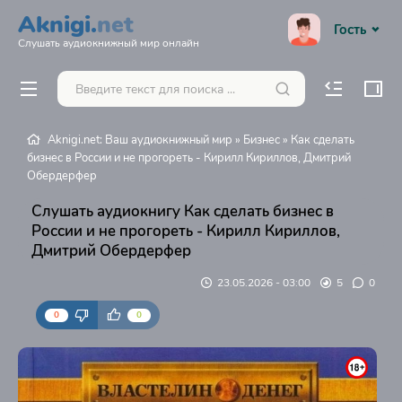
Aknigi.
net
Гость
Слушать аудиокнижный мир онлайн
Aknigi.net: Ваш аудиокнижный мир
»
Бизнес
» Как сделать
бизнес в России и не прогореть - Кирилл Кириллов, Дмитрий
Обердерфер
Слушать аудиокнигу Как сделать бизнес в
России и не прогореть - Кирилл Кириллов,
Дмитрий Обердерфер
23.05.2026 - 03:00
5
0
0
0