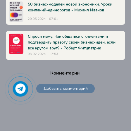
50 бизнес-моделей новой экономики. Уроки
03010219
компаний-единорогов - Михаил Иванов
03010220
20.05.2024 - 07:01
03010221
Спроси маму: Как общаться с клиентами и
03010222
подтвердить правоту своей бизнес-идеи, если
03010223
все кругом врут? - Роберт Фитцпатрик
03.02.2024 - 17:53
03010301
03010302
Комментарии
03010303
03010304
Добавить комментарий
03010305
03010306
03010307
03010308