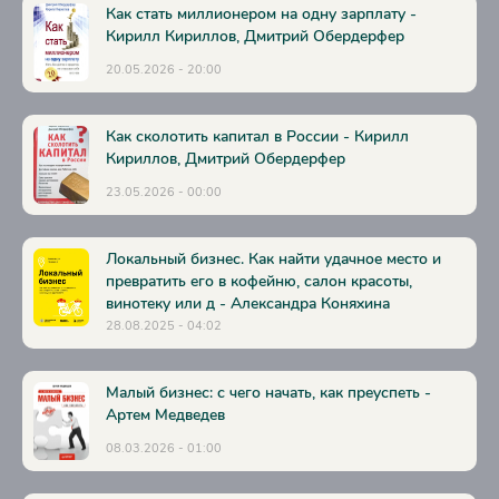
03010205
Как стать миллионером на одну зарплату -
Кирилл Кириллов, Дмитрий Обердерфер
03010206
20.05.2026 - 20:00
03010207
03010208
Как сколотить капитал в России - Кирилл
Кириллов, Дмитрий Обердерфер
03010209
23.05.2026 - 00:00
03010210
03010211
Локальный бизнес. Как найти удачное место и
03010212
превратить его в кофейню, салон красоты,
винотеку или д - Александра Коняхина
03010213
28.08.2025 - 04:02
03010214
03010215
Малый бизнес: с чего начать, как преуспеть -
Артем Медведев
03010216
08.03.2026 - 01:00
03010217
03010218