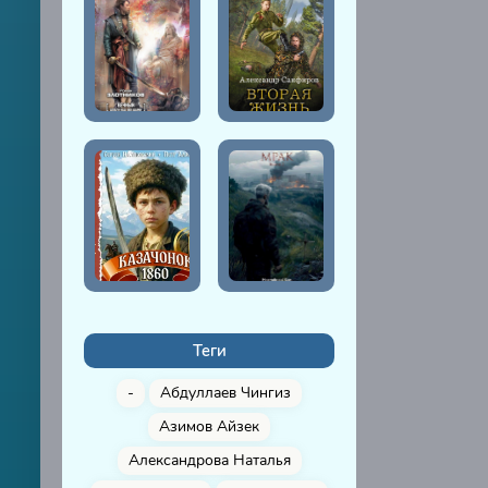
01010307
01010308
01010309
01010401
01010402
01010403
01010404
01010405
01010406
01010407
Теги
01010408
-
Абдуллаев Чингиз
01010409
Азимов Айзек
01010410
Александрова Наталья
01010501