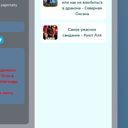
или как не влюбиться
 зарплату
в дракона - Северная
Оксана
Самое ужасное
свидание - Кьют Аля
 данного
Если в
ропаганды
а почту