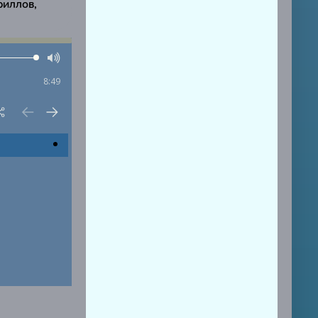
риллов,
8:49