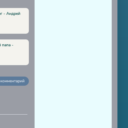
ег - Андрей
 папа -
 комментарий