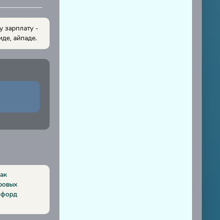
у зарплату -
де, айпаде.
как
ровых
нфорд