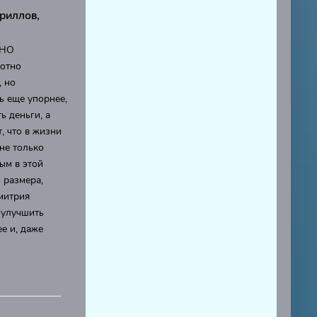
риллов,
 НО
мотно
, но
ь еще упорнее,
ь деньги, а
, что в жизни
 не только
ым в этой
 размера,
митрия
 улучшить
е и, даже