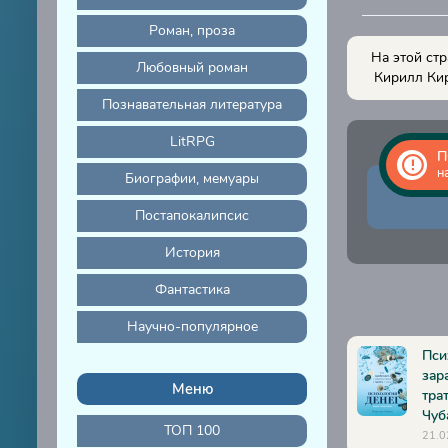
01010107
Роман, проза
01010108
На этой стр
Любовный роман
Кирилл Кир
01010109
Познавательная литература
01010110
LitRPG
01010111
П
н
Биографии, мемуары
01010112
Постапокалипсис
01010113
01010114
История
01010115
Фантастика
01010116
Научно-популярное
01010117
Пси
зар
01010118
Меню
тра
Чуб
01010119
ТОП 100
21.0