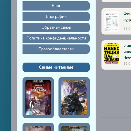
01010201
Блог
01010202
Фин
Биографии
01010203
ауд
Обратная связь
29.0
01010204
Политика конфиденциальности
01010205
Инв
01010206
Правообладателям
инв
Чеч
01010207
13.0
Самые читаемые
01010208
01010301
01010302
01010303
01010304
01010305
01010306