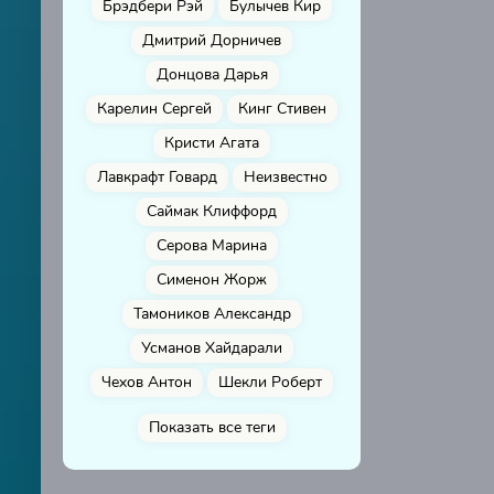
Брэдбери Рэй
Булычев Кир
01010502
Дмитрий Дорничев
Донцова Дарья
Карелин Сергей
Кинг Стивен
Кристи Агата
Лавкрафт Говард
Неизвестно
Саймак Клиффорд
Серова Марина
Сименон Жорж
Тамоников Александр
Усманов Хайдарали
Чехов Антон
Шекли Роберт
Показать все теги