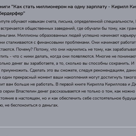
ниги "Как стать миллионером на одну зарплату - Кирилл Ки
бердерфер"
итуте обучают навыкам счета, письма, определенной специальности,
 встречается общественных заведений, где обучали бы тому, как гра
деньгами. Миллионы образованных людей успешно начинают карьеру
ни сталкиваются с финансовыми проблемами. Они начинают работат
таются. Почему? Потому, что они научились не тому, как зарабатыват
атить - что с ними делать, когда они появляются. Многие не понимают
олько денег вы заработаете, а то, сколько вы способны сохранить. И
и приумножить. Сделать это вы сможете, следуя рекомендациям, данн
 в один прекрасный момент ваши накопления могут достигнуть такого
ит вам больше не работать. В первой книге Кирилла Кириллова и Д
 серии Властелин денег рассказывается не только о том, как можно
тояние в настоящем, но и как обеспечить себе состоятельное будуще
ю, не беспокоиться о деньгах.