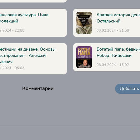
ансовая культура. Цикл
Краткая история ден
иолекций
Остальский
2.2024 - 22:05
03.02.2024 - 21:58
естиции на диване. Основы
Богатый папа, бедный
естирования - Алексей
Роберт Кийосаки
укевич
06.04.2024 - 15:02
4.2024 - 05:03
Комментарии
Добавить