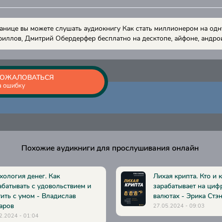
анице вы можете слушать аудиокнигу Как стать миллионером на одн
иллов, Дмитрий Обердерфер бесплатно на десктопе, айфоне, андрои
ОЖАЛОВАТЬСЯ
а ошибку
Похожие аудикниги для прослушивания онлайн
хология денег. Как
Лихая крипта. Кто и 
абатывать с удовольствием и
зарабатывает на циф
тить с умом - Владислав
валютах - Эрика Стэ
аров
27.05.2024 - 09:03
2.2024 - 01:04