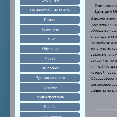
EVE online
Описание к
На иностранных языках
Дмитрий О
В школе и инст
Разное
практически не
Технотьма
обращаться с 
впоследствии о
Стикс
но проблемы ос
тому, как их тр
Обучение
важно не то, ск
Проза
сохранить, но 
книге. И тогда
Этногенез
которой позвол
Русская классика
Обердерфера из
финансовое сос
Сталкер
выйдя на пенси
Аудиоспектакль
Ранобэ
Приключения