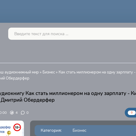
Ваш аудиокнижный мир
»
Бизнес
» Как стать миллионером на одну зарплату 
рий Обердерфер
удиокнигу Как стать миллионером на одну зарплату - 
 Дмитрий Обердерфер
0:00
4
0
0
Категория:
Бизнес