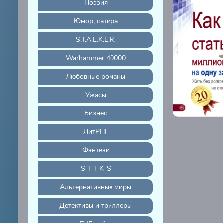
Поэзия
Юмор, сатира
S.T.A.L.K.E.R.
Warhammer 40000
Любовные романы
Ужасы
Бизнес
ЛитРПГ
Фэнтези
S-T-I-K-S
Альтернативные миры
Детективы и триллеры