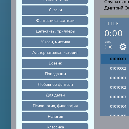
Слушать он
Дмитрий О
Сказки
Фантастика, фэнтези
TITLE
0:00
Детективы, триллеры
Ужасы, мистика
AUTO
Альтернативная история
01010001
Боевик
01010002
Попаданцы
01010101
Любовное фэнтези
01010102
Для детей
01010103
Психология, философия
01010104
01010105
Религия
01010106
Классика