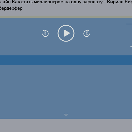
лайн Как стать миллионером на одну зарплату - Кирилл Ки
бердерфер