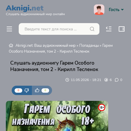
Aknigi.
net
Гость
Слушать аудиокнижный мир онлайн
Aknigi.net: Ваш аудиокнижный мир
»
Попаданцы
» Гарем
Особого Назначения, том 2 - Кирилл Тесленок
Слушать аудиокнигу Гарем Особого
Назначения, том 2 - Кирилл Тесленок
11.05.2026 - 18:21
6
0
0
0