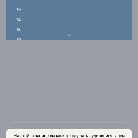
04
05
06
07
08
09
10
11
12
13
14
15
16
На этой странице вы можете слушать аудиокнигу Гарем