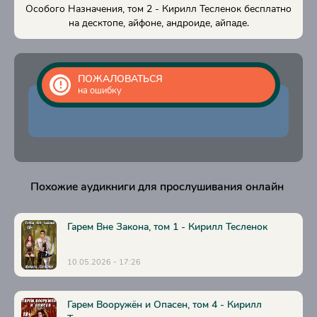
17
Особого Назначения, том 2 - Кирилл Тесленок бесплатно
на десктопе, айфоне, андроиде, айпаде.
18
19
20
ПОЖАЛОВАТЬСЯ
на ошибку
21
22
23
24
Похожие аудикниги для прослушивания онлайн
25
26
Гарем Вне Закона, том 1 - Кирилл Тесленок
27
10.05.2026 - 17:26
28
29
Гарем Вооружён и Опасен, том 4 - Кирилл
30