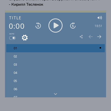
- Кирилл Тесленок
TITLE
0:00
18:51
AUTO
01
02
03
04
05
06
07
08