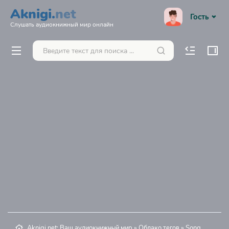
Aknigi.
net
Гость
Слушать аудиокнижный мир онлайн
Aknigi.net: Ваш аудиокнижный мир
»
Облако тегов
» Song