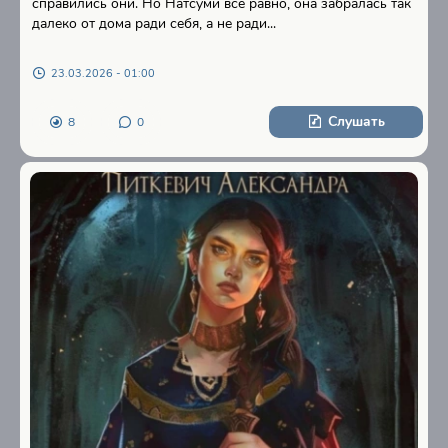
справились они. Но Натсуми все равно, она забралась так
далеко от дома ради себя, а не ради...
23.03.2026 - 01:00
Слушать
8
0