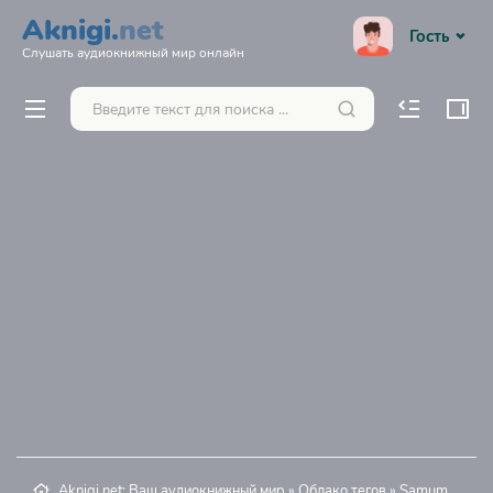
Aknigi.
net
Гость
Слушать аудиокнижный мир онлайн
Aknigi.net: Ваш аудиокнижный мир
»
Облако тегов
» Samum