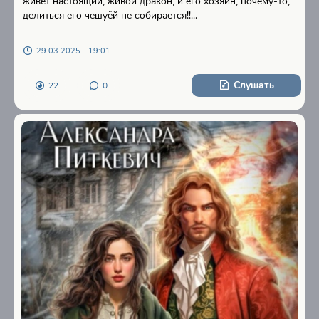
живет настоящий, живой дракон, и его хозяин, почему-то,
делиться его чешуёй не собирается!!...
29.03.2025 - 19:01
Слушать
22
0