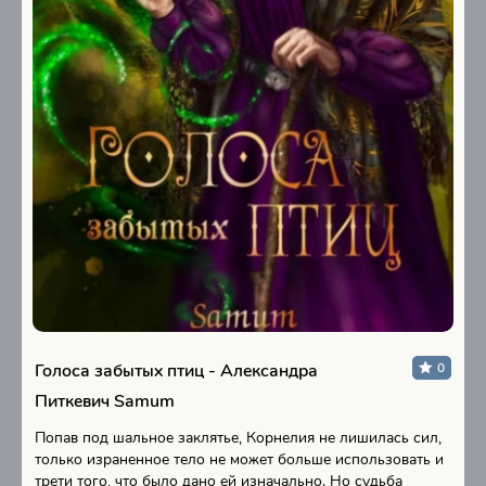
Голоса забытых птиц - Александра
0
Питкевич Samum
Попав под шальное заклятье, Корнелия не лишилась сил,
только израненное тело не может больше использовать и
трети того, что было дано ей изначально. Но судьба