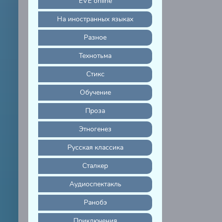
EVE online
На иностранных языках
Разное
Технотьма
Стикс
Обучение
Проза
Этногенез
Русская классика
Сталкер
Аудиоспектакль
Ранобэ
Приключения