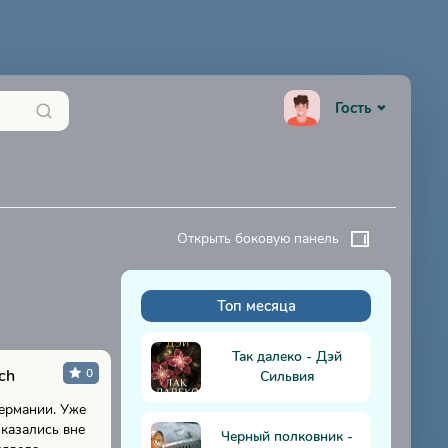
Гость
Открыть боковую панель
Топ месяца
К
Так далеко - Дэй
ch
0
Сильвия
Германии. Уже
оказались вне
Черный полковник -