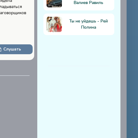
лядела
Валиев Равиль
кладываться
заговорщиков
Ты не уйдешь - Рей
Полина
Слушать