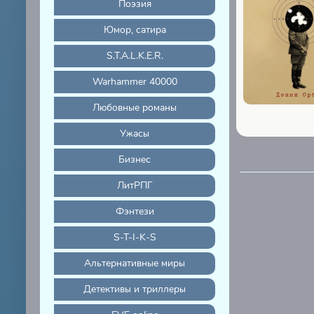
Поэзия
Юмор, сатира
S.T.A.L.K.E.R.
Warhammer 40000
Любовные романы
Ужасы
Бизнес
ЛитРПГ
Фэнтези
S-T-I-K-S
Альтернативные миры
Детективы и триллеры