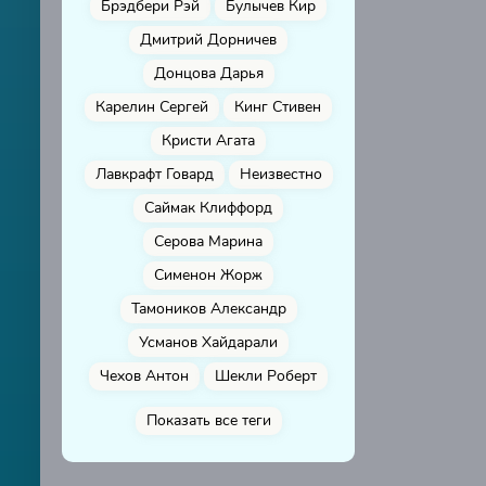
Брэдбери Рэй
Булычев Кир
Дмитрий Дорничев
Донцова Дарья
Карелин Сергей
Кинг Стивен
Кристи Агата
Лавкрафт Говард
Неизвестно
Саймак Клиффорд
Серова Марина
Сименон Жорж
Тамоников Александр
Усманов Хайдарали
Чехов Антон
Шекли Роберт
Показать все теги