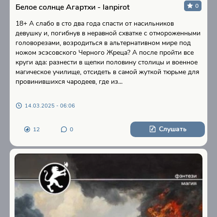
Белое солнце Агартхи - lanpirot
0
18+ А слабо в сто два года спасти от насильников
девушку и, погибнув в неравной схватке с отмороженными
головорезами, возродиться в альтернативном мире под
ножом эсэсовского Черного Жреца? А после пройти все
круги ада: разнести в щепки половину столицы и военное
магическое училище, отсидеть в самой жуткой тюрьме для
провинившихся чародеев, где из...
14.03.2025 - 06:06
Слушать
12
0