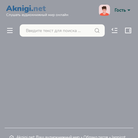
Aknigi.
net
Гость
Слушать аудиокнижный мир онлайн
Aknigi.net: Ваш аудиокнижный мир
»
Облако тегов
» lanpirot