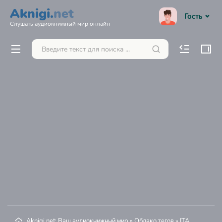
Aknigi.
net
Гость
Слушать аудиокнижный мир онлайн
Aknigi.net: Ваш аудиокнижный мир
»
Облако тегов
» ITA