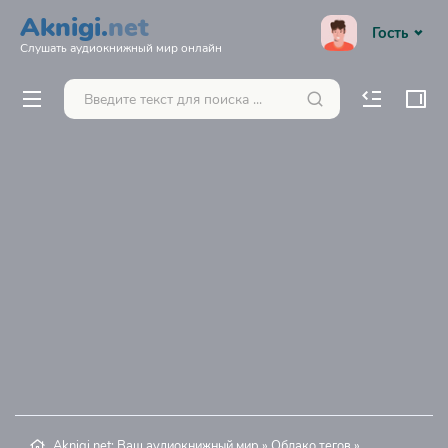
Aknigi.
net
Гость
Слушать аудиокнижный мир онлайн
Aknigi.net: Ваш аудиокнижный мир
»
Облако тегов
»