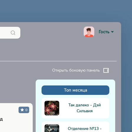
Гость
Открыть боковую панель
Топ месяца
К
Так далеко - Дэй
0
Сильвия
ад
Отделение №13 -