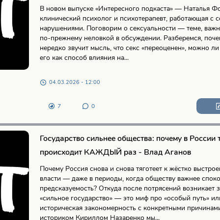
В новом выпуске «Интересного подкаста» — Наталья Ф
клинический психолог и психотерапевт, работающая с 
нарушениями. Поговорим о сексуальности — теме, важно
по-прежнему неловкой в обсуждении. Разберемся, поче
нередко звучит мысль, что секс «переоценен», можно ли
его как способ влияния на...
04.03.2026 - 12:00
7
0
Государство сильнее общества: почему в России 
происходит КАЖДЫЙ раз - Влад Аганов
Почему Россия снова и снова тяготеет к жёстко выстро
власти — даже в периоды, когда обществу важнее споко
предсказуемость? Откуда после потрясений возникает 
«сильное государство» — это миф про «особый путь» ил
историческая закономерность с конкретными причинами
историком Кириллом Назаренко мы...