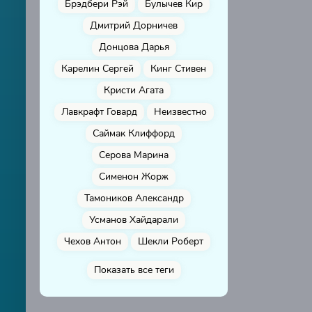
Брэдбери Рэй
Булычев Кир
Дмитрий Дорничев
Донцова Дарья
Карелин Сергей
Кинг Стивен
Кристи Агата
Лавкрафт Говард
Неизвестно
Саймак Клиффорд
Серова Марина
Сименон Жорж
Тамоников Александр
Усманов Хайдарали
Чехов Антон
Шекли Роберт
Показать все теги