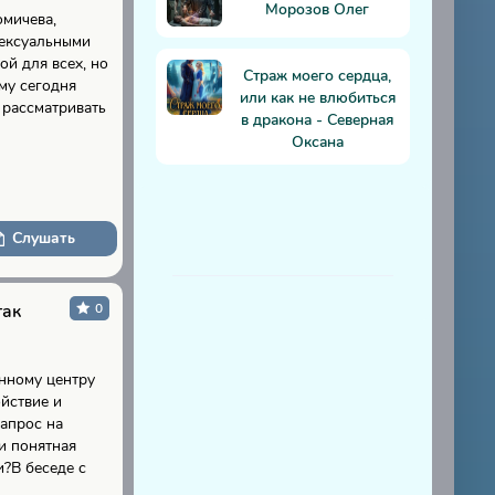
Морозов Олег
омичева,
сексуальными
й для всех, но
Страж моего сердца,
му сегодня
или как не влюбиться
 рассматривать
в дракона - Северная
Оксана
Слушать
так
0
енному центру
йствие и
запрос на
и понятная
?В беседе с