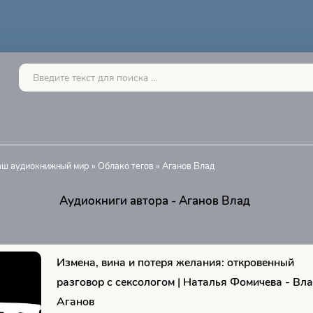
Ваш аудиокнижный мир
»
Облако тегов
» Аганов Влад
Аудиокниги автора - Аганов Влад
Измена, вина и потеря желания: откровенный
разговор с сексологом | Наталья Фомичева - Вл
Аганов