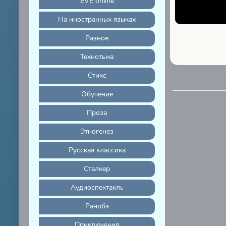
EVE online
На иностранных языках
Разное
Технотьма
Стикс
Обучение
Проза
Этногенез
Русская классика
Сталкер
Аудиоспектакль
Ранобэ
Приключения