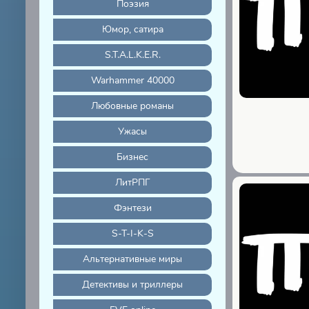
Поэзия
Юмор, сатира
S.T.A.L.K.E.R.
Warhammer 40000
Любовные романы
Ужасы
Бизнес
ЛитРПГ
Фэнтези
S-T-I-K-S
Альтернативные миры
Детективы и триллеры