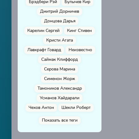
Брэдбери Рэй
Булычев Кир
Дмитрий Дорничев
Донцова Дарья
Карелин Сергей
Кинг Стивен
Кристи Агата
Лавкрафт Говард
Неизвестно
Саймак Клиффорд
Серова Марина
Сименон Жорж
Тамоников Александр
Усманов Хайдарали
Чехов Антон
Шекли Роберт
Показать все теги