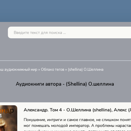
Ваш аудиокнижный мир
»
Облако тегов
» (shellina) О.Шеллина
Аудиокниги автора - (Shellina) О.шеллина
Александр. Том 4 - О.Шеллина (shellina), Алекс (
Покушение, интриги и самое главное, не слишком понят
мог помешать молодой император. А проблемы нарастаю