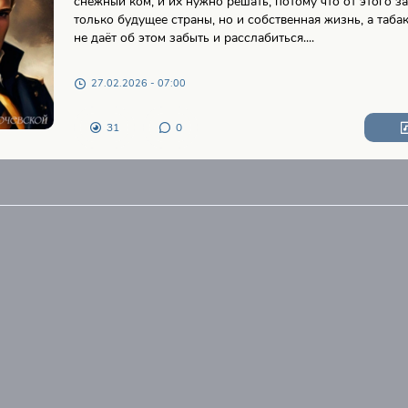
снежный ком, и их нужно решать, потому что от этого з
только будущее страны, но и собственная жизнь, а таба
не даёт об этом забыть и расслабиться....
27.02.2026 - 07:00
31
0