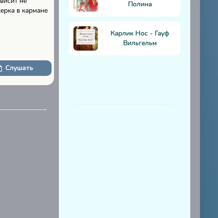
ависит не
Полина
керка в кармане
Карлик Нос - Гауф
Вильгельм
Слушать