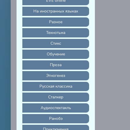
EVE online
На иностранных языках
Разное
Технотьма
Стикс
Обучение
Проза
Этногенез
Русская классика
Сталкер
Аудиоспектакль
Ранобэ
Приключения