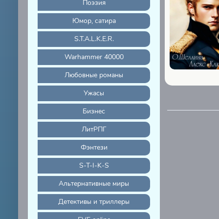
Поэзия
Юмор, сатира
S.T.A.L.K.E.R.
Warhammer 40000
Любовные романы
Ужасы
Бизнес
ЛитРПГ
Фэнтези
S-T-I-K-S
Альтернативные миры
Детективы и триллеры