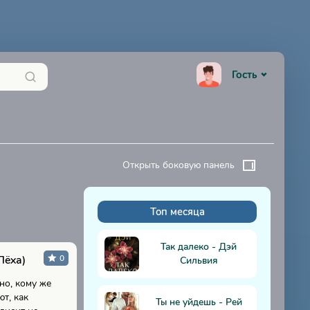
Гость
Открыть боковую панель
Топ месяца
К
Так далеко - Дэй
Лёха)
0
Сильвия
но, кому же
т, как
Ты не уйдешь - Рей