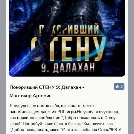
Покоривший СТЕНУ 9: Далахан -
0
Мантикор Артемис
Я очнулся, не помня себя, в каком-то месте,
напоминающем данж из РПГ игры.Не успел я очухаться,
как появилось сообщение "Добро пожаловать в Стену,
герой! Попробуй выжить хотя бы час."Хм.. звучит, как
"Добро пожаловать, мясо!"И что за грёбаная Стена?!PS У