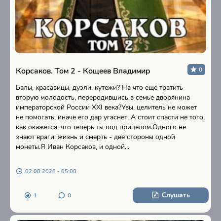
Корсаков. Том 2 - Кощеев Владимир
0
Балы, красавицы, дуэли, кутежи? На что ещё тратить
вторую молодость, переродившись в семье дворянина
императорской России XXI века?Увы, целитель не может
не помогать, иначе его дар угаснет. А стоит спасти не того,
как окажется, что теперь ты под прицелом.Одного не
знают враги: жизнь и смерть - две стороны одной
монеты.Я Иван Корсаков, и одной...
02.08.2026 - 05:00
Слушать
1
0