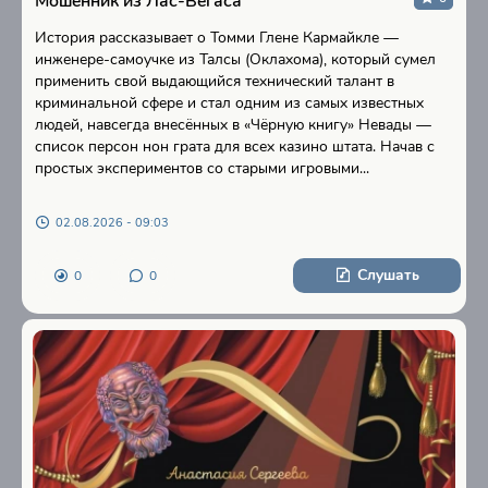
Мошенник из Лас-Вегаса
История рассказывает о Томми Глене Кармайкле —
инженере-самоучке из Талсы (Оклахома), который сумел
применить свой выдающийся технический талант в
криминальной сфере и стал одним из самых известных
людей, навсегда внесённых в «Чёрную книгу» Невады —
список персон нон грата для всех казино штата. Начав с
простых экспериментов со старыми игровыми...
02.08.2026 - 09:03
Слушать
0
0