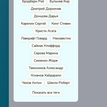
Брэдбери Рэй
Булычев Кир
Дмитрий Дорничев
Донцова Дарья
Карелин Сергей
Кинг Стивен
Кристи Агата
Лавкрафт Говард
Неизвестно
Саймак Клиффорд
Серова Марина
Сименон Жорж
Тамоников Александр
Усманов Хайдарали
Чехов Антон
Шекли Роберт
Показать все теги