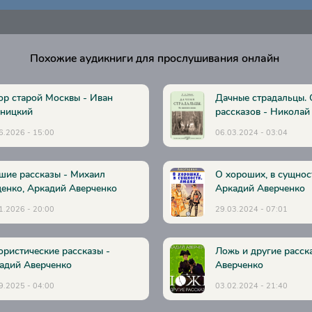
Похожие аудикниги для прослушивания онлайн
р старой Москвы - Иван
Дачные страдальцы.
ницкий
рассказов - Николай
6.2026 - 15:00
06.03.2024 - 03:04
шие рассказы - Михаил
О хороших, в сущнос
енко, Аркадий Аверченко
Аркадий Аверченко
1.2026 - 20:00
29.03.2024 - 07:01
ристические рассказы -
Ложь и другие расск
адий Аверченко
Аверченко
9.2025 - 04:00
03.02.2024 - 21:40