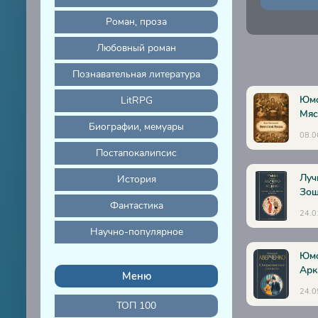
Роман, проза
Любовный роман
Познавательная литература
Юмо
LitRPG
Мяс
Биографии, мемуары
08.0
Постапокалипсис
Луч
История
Зощ
Фантастика
24.0
Научно-популярное
Юмо
Арк
Меню
24.0
ТОП 100