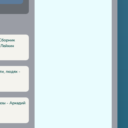
 Сборник
 Лейкин
ти, людях -
азы - Аркадий