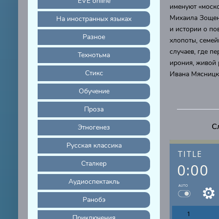
EVE online
именуют «моск
Михаила Зощенк
На иностранных языках
и истории о по
Разное
хлопоты, семей
случаев, где п
Технотьма
ирония, живой 
Стикс
Ивана Мясницк
Обучение
Проза
С
Этногенез
Русская классика
TITLE
Сталкер
0:00
Аудиоспектакль
AUTO
Ранобэ
1
Приключения