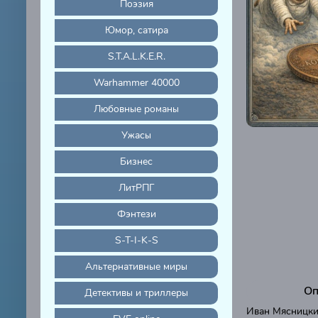
Поэзия
Юмор, сатира
S.T.A.L.K.E.R.
Warhammer 40000
Любовные романы
Ужасы
Бизнес
ЛитРПГ
Фэнтези
S-T-I-K-S
Альтернативные миры
Оп
Детективы и триллеры
Иван Мясницки