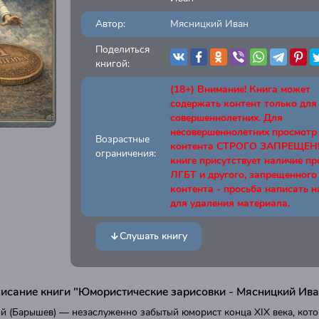
Автор:
Мясницкий Иван
Поделиться
книгой:
(18+) Внимание! Книга может
содержать контент только для
совершеннолетних. Для
несовершеннолетних просмотр
Возрастные
контента СТРОГО ЗАПРЕЩЕН! 
ограничения:
книге присутствует наличие п
ЛГБТ и другого, запрещенного
контента - просьба написать н
для удаления материала.
Слушать книгу
исание книги "Юмористические зарисовки - Мясницкий Ива
й (Барышев) — незаслуженно забытый юморист конца XIX века, кото