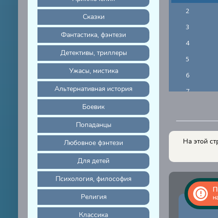
2
Сказки
3
Фантастика, фэнтези
4
Детективы, триллеры
5
Ужасы, мистика
6
Альтернативная история
7
Боевик
8
Попаданцы
На этой ст
Любовное фэнтези
Для детей
Психология, философия
П
Религия
н
Классика