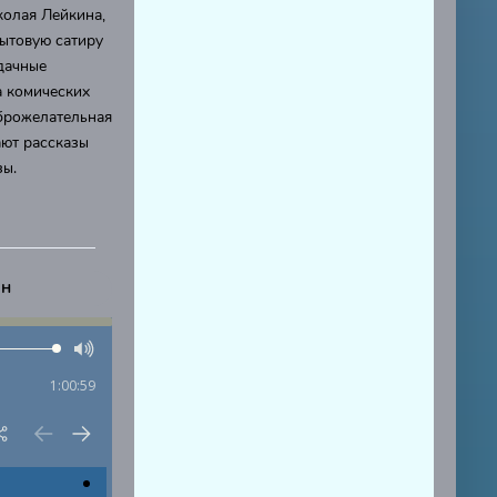
колая Лейкина,
ытовую сатиру
дачные
а комических
оброжелательная
ают рассказы
зы.
ан
1:00:59