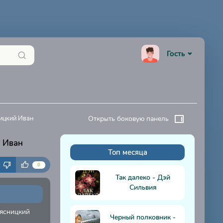
Гость
ицкий Иван
Открыть боковую панель
й Иван
Топ месяца
К
0
Так далеко - Дэй
Сильвия
Мясницкий
Черный полковник -