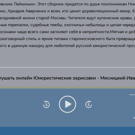
овским Лейкиным». Этот сборник придется по душе поклонникам Ни
о, Аркадия Аверченко и всем, кто ценит дореволюционный юмор, б
вседневной жизни старой Москвы. Читателя ждут купеческие нравы, 
ные перепалки, судебные тяжбы, охотничьи небылицы и целая черед
ерсонажи чаще всего сами загоняют себя в неприятности.Мягкая и д
разговорный стиль и яркие типажи старомосковского быта превращ
ого в удачную находку для любителей русской юмористической про
лушать онлайн Юмористические зарисовки - Мясницкий Ив