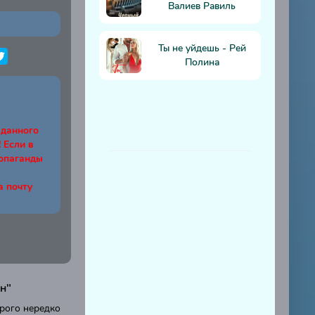
Валиев Равиль
Ты не уйдешь - Рей
Полина
 данного
Если в
ропаганды
а почту
н"
рого нередко