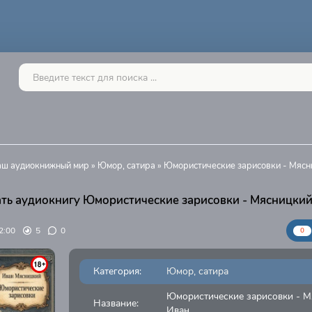
Ваш аудиокнижный мир
»
Юмор, сатира
» Юмористические зарисовки - Мясн
ть аудиокнигу Юмористические зарисовки - Мясницки
2:00
5
0
0
Категория:
Юмор, сатира
Юмористические зарисовки - 
Название:
Иван