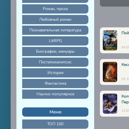
Последний
Роман, проза
Последний
Любовный роман
Последний
Познавательная литература
Последний
Пой
LitRPG
Последний
04.0
Последний
Биографии, мемуары
Последний
Постапокалипсис
Кес
Последний
История
Последний
01.1
Фантастика
Последний
Научно-популярное
Кол
Последний
Пер
Последний
13.0
Меню
ТОП 100