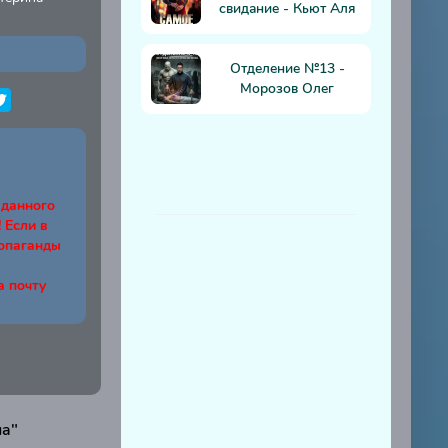
свидание - Кьют Аля
Отделение №13 -
Морозов Олег
 данного
Если в
ропаганды
а почту
на"