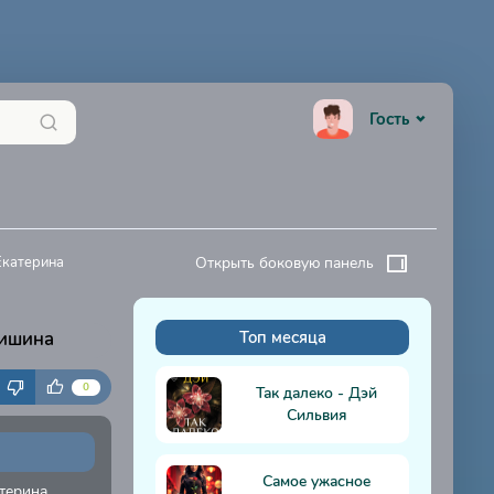
Гость
Екатерина
Открыть боковую панель
Мишина
Топ месяца
К
0
Так далеко - Дэй
Сильвия
Самое ужасное
терина