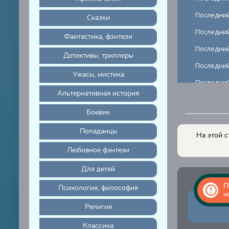
Последний
Сказки
Последний
Фантастика, фэнтези
Последний
Детективы, триллеры
Последний
Ужасы, мистика
Последний
Альтернативная история
Последний
Боевик
Последний
Попаданцы
Последний
На этой с
Любовное фэнтези
Последний
Последний
Для детей
Последний
П
Психология, философия
н
Последний
Религия
Последний
Классика