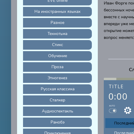
EVE online
Иван Форге по
бессонных ноче
На иностранных языках
вместе с научн
Разное
впереди уже ме
открытие может
Технотьма
вопрос меняется
Стикс
Обучение
Проза
Сл
Этногенез
TITLE
Русская классика
0:00
Сталкер
AUTO
Аудиоспектакль
Ранобэ
Последний
Последний
Приключения