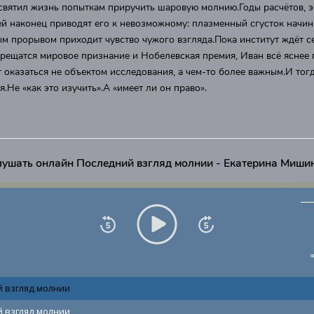
святил жизнь попыткам приручить шаровую молнию.Годы расчётов, э
й наконец приводят его к невозможному: плазменный сгусток начин
ым прорывом приходит чувство чужого взгляда.Пока институт ждёт с
рещатся мировое признание и Нобелевская премия, Иван всё яснее 
 оказаться не объектом исследования, а чем-то более важным.И тог
.Не «как это изучить».А «имеет ли он право».
ушать онлайн Последний взгляд молнии - Екатерина Миши
 взгляд молнии
 взгляд молнии