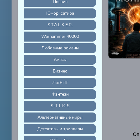
Поэзия
Юмор, сатира
S.T.A.L.K.E.R.
Warhammer 40000
Любовные романы
Ужасы
Бизнес
ЛитРПГ
Фэнтези
S-T-I-K-S
Альтернативные миры
Детективы и триллеры
Оп