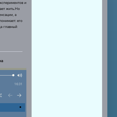
кспериментов и
ает жить.Но
енсации, а
понимает: его
да главный
на
16:31