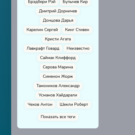
Брэдбери Рэй
Булычев Кир
Дмитрий Дорничев
Донцова Дарья
Карелин Сергей
Кинг Стивен
Кристи Агата
Лавкрафт Говард
Неизвестно
Саймак Клиффорд
Серова Марина
Сименон Жорж
Тамоников Александр
Усманов Хайдарали
Чехов Антон
Шекли Роберт
Показать все теги