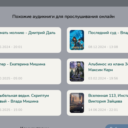
 взгляд молнии
 взгляд молнии
Похожие аудикниги для прослушивания онлайн
 взгляд молнии
 взгляд молнии
мать молнию - Дмитрий Даль
Последний суд - Вл
 взгляд молнии
5.2024 - 20:01
08.12.2024 - 13:08
 взгляд молнии
 взгляд молнии
лер - Екатерина Мишина
Альбинос из клана З
 взгляд молнии
Максим Керн
 взгляд молнии
0.2025 - 05:00
03.02.2024 - 19:56
 взгляд молнии
ыбельная ведьм. Скриптум
Вселенная 113, Инсти
 взгляд молнии
вый - Влада Мишина
Виктория Зайцева
 взгляд молнии
5.2025 - 15:00
14.06.2024 - 22:01