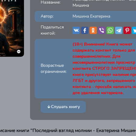
Название:
Мишина
Автор:
Мишина Екатерина
Поделиться
книгой:
(18+) Внимание! Книга может
содержать контент только для
совершеннолетних. Для
несовершеннолетних просмотр
Возрастные
контента СТРОГО ЗАПРЕЩЕН! 
ограничения:
книге присутствует наличие п
ЛГБТ и другого, запрещенного
контента - просьба написать н
для удаления материала.
Слушать книгу
исание книги "Последний взгляд молнии - Екатерина Миши