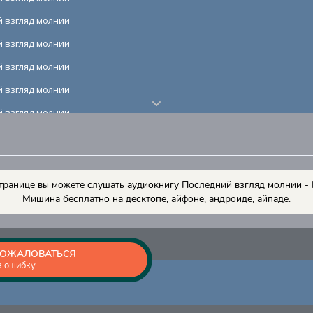
 взгляд молнии
 взгляд молнии
 взгляд молнии
 взгляд молнии
 взгляд молнии
 взгляд молнии
 взгляд молнии
 взгляд молнии
транице вы можете слушать аудиокнигу Последний взгляд молнии - 
Мишина бесплатно на десктопе, айфоне, андроиде, айпаде.
 взгляд молнии
 взгляд молнии
 взгляд молнии
ОЖАЛОВАТЬСЯ
а ошибку
 взгляд молнии
 взгляд молнии