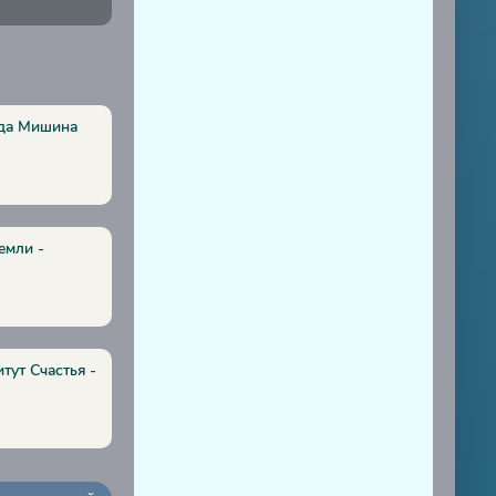
ада Мишина
емли -
тут Счастья -