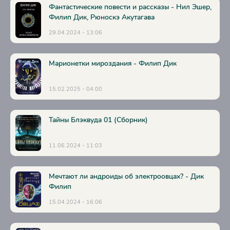
Фантастические повести и рассказы - Нил Эшер,
Филип Дик, Рюноскэ Акутагава
29.04.2024 - 13:06
Марионетки мироздания - Филип Дик
15.02.2025 - 04:00
Тайны Блэквуда 01 (Сборник)
11.06.2024 - 11:03
Мечтают ли андроиды об электроовцах? - Дик
Филип
15.04.2024 - 16:06