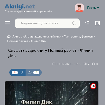
Aknigi.
net
Гость
Слушать аудиокнижный мир онлайн
Aknigi.net: Ваш аудиокнижный мир
»
Фантастика, фэнтези
»
Полный расчёт - Филип Дик
Слушать аудиокнигу Полный расчёт - Филип
Дик
01.06.2026 - 05:00
7
0
0
0