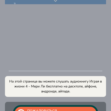
7
8
9
10
11
12
13
14
15
16
На этой странице вы можете слушать аудиокнигу Играя в
17
жизни 4 - Мери Ли бесплатно на десктопе, айфоне,
андроиде, айпаде.
18
19
20
ПОЖАЛОВАТЬСЯ