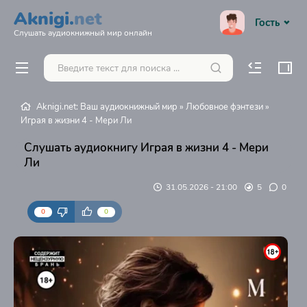
Aknigi.
net
Гость
Слушать аудиокнижный мир онлайн
Aknigi.net: Ваш аудиокнижный мир
»
Любовное фэнтези
»
Играя в жизни 4 - Мери Ли
Слушать аудиокнигу Играя в жизни 4 - Мери
Ли
31.05.2026 - 21:00
5
0
0
0