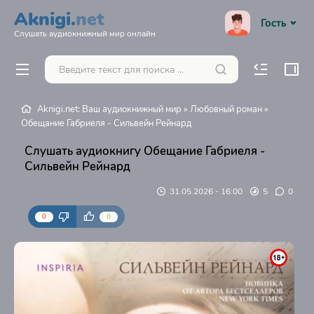
Aknigi.
net
Гость
Слушать аудиокнижный мир онлайн
Aknigi.net: Ваш аудиокнижный мир
»
Любовный роман
»
Обещание Габриеля - Сильвейн Рейнард
Слушать аудиокнигу Обещание Габриеля -
Сильвейн Рейнард
31.05.2026 - 16:00
5
0
0
0