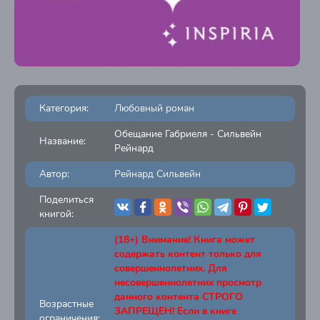
Категория:
Любовный роман
Обещание Габриеля - Сильвейн
Название:
Рейнард
Автор:
Рейнард Сильвейн
Поделиться
книгой:
(18+) Внимание! Книга может
содержать контент только для
совершеннолетних. Для
несовершеннолетних просмотр
данного контента СТРОГО
Возрастные
ЗАПРЕЩЕН! Если в книге
ограничения: