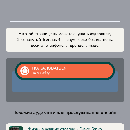
На этой странице вы можете слушать аудиокнигу
Звезданутый Технарь 4 - Гизум Герко бесплатно на
десктопе, айфоне, андроиде, айпаде.
ПОЖАЛОВАТЬСЯ
на ошибку
Похожие аудикниги для прослушивания онлайн
Жизнь в режиме отладки - Гизум Герко