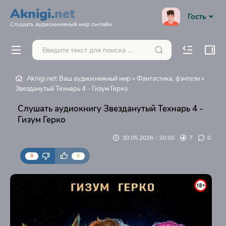
Aknigi.
net
Гость
Слушать аудиокнижный мир онлайн
Aknigi.net: Ваш аудиокнижный мир
»
Фантастика, фэнтези
»
Звезданутый Технарь 4 - Гизум Герко
Слушать аудиокнигу Звезданутый Технарь 4 -
Гизум Герко
30.05.2026 - 20:00
7
0
0
0