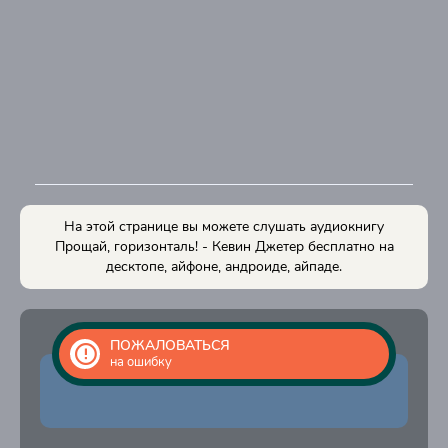
10
11
12
13
14
15
16
На этой странице вы можете слушать аудиокнигу
Прощай, горизонталь! - Кевин Джетер бесплатно на
десктопе, айфоне, андроиде, айпаде.
ПОЖАЛОВАТЬСЯ
на ошибку