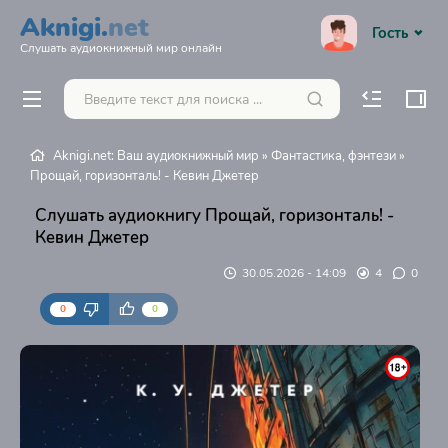
Aknigi.
net
Гость
Слушать аудиокнижный мир онлайн
Aknigi.net: Ваш аудиокнижный мир
»
Фантастика, фэнтези
»
Прощай, горизонталь! - Кевин Джетер
Слушать аудиокнигу Прощай, горизонталь! -
Кевин Джетер
30.05.2026 - 14:09
4
0
0
0