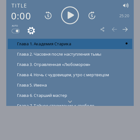
TITLE
0:00
25:20
AUTO
Глава 1. Академия Старика
Глава 2. Часовня после наступления тьмы
Глава 3. Отравленная «Любомором»
Глава 4. Ночь с чудовищем, утро с мертвецом
Глава 5. Имена
Глава 6. Старший мастер
Глава 7. Тайное стремление к свободе
Глава 8. Паром
Глава 9. Дом на Верху
Глава 10. Вечерний Вельград с ароматом дурмана