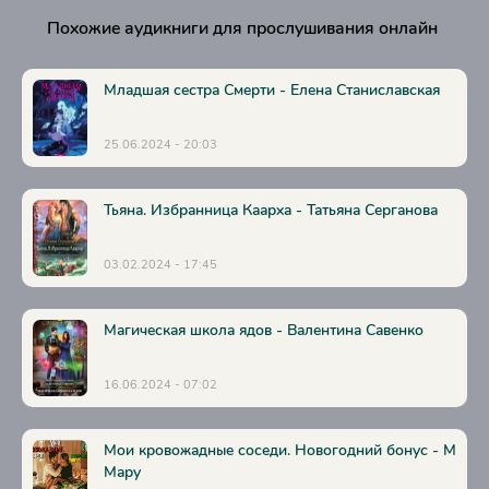
Глава 24. Тайное место
Похожие аудикниги для прослушивания онлайн
Глава 25. Культ ядоглотателей
Глава 26. Поединок
Младшая сестра Смерти - Елена Станиславская
Глава 27. Глупый мальчишка
25.06.2024 - 20:03
Глава 28. Склеп
Глава 29. Крючки для мозга
Тьяна. Избранница Каарха - Татьяна Серганова
Глава 30. Когда валят дуб, желуди тоже падают
Глава 31. Чувство предельной ясности
03.02.2024 - 17:45
Глава 32. «Совет» и «исконники»
Магическая школа ядов - Валентина Савенко
Глава 33. Старь и новь
Глава 34. Жизнь, смерть и страшная тайна Власты Ш.
16.06.2024 - 07:02
Глава 35. Кровавая буква
Мои кровожадные соседи. Новогодний бонус - М
Глава 36. Вечеринка Гневлиды Медович
Мару
Глава 37. Могила основателя