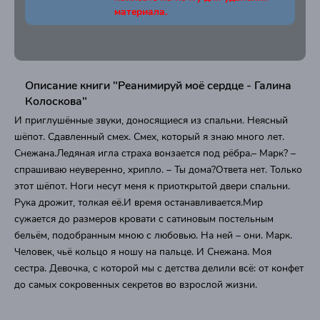
материала.
Описание книги "Реанимируй моё сердце - Галина
Колоскова"
И приглушённые звуки, доносящиеся из спальни. Неясный
шёпот. Сдавленный смех. Смех, который я знаю много лет.
Снежана.Ледяная игла страха вонзается под рёбра.– Марк? –
спрашиваю неуверенно, хрипло. – Ты дома?Ответа нет. Только
этот шёпот. Ноги несут меня к приоткрытой двери спальни.
Рука дрожит, толкая её.И время останавливается.Мир
сужается до размеров кровати с сатиновым постельным
бельём, подобранным мною с любовью. На ней – они. Марк.
Человек, чьё кольцо я ношу на пальце. И Снежана. Моя
сестра. Девочка, с которой мы с детства делили всё: от конфет
до самых сокровенных секретов во взрослой жизни.