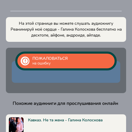
15
16
На этой странице вы можете слушать аудиокнигу
17
Реанимируй моё сердце - Галина Колоскова бесплатно на
десктопе, айфоне, андроиде, айпаде.
18
19
20
ПОЖАЛОВАТЬСЯ
на ошибку
21
22
23
24
Похожие аудикниги для прослушивания онлайн
25
26
Кавказ. Не та жена - Галина Колоскова
27