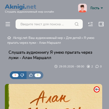
Aknigi.
net
Гость
Слушать аудиокнижный мир онлайн
Aknigi.net: Ваш аудиокнижный мир
»
Для детей
» Я умею
прыгать через лужи - Алан Маршалл
Слушать аудиокнигу Я умею прыгать через
лужи - Алан Маршалл
29.05.2026 - 08:00
2
0
0
0