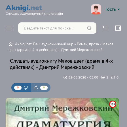
Aknigi.
net
Гость
Слушать аудиокнижный мир онлайн
Aknigi.net: Ваш аудиокнижный мир
»
Роман, проза
» Маков
цвет (драма в 4-х действиях) - Дмитрий Мережковский
Слушать аудиокнигу Маков цвет (драма в 4-х
действиях) - Дмитрий Мережковский
29.05.2026 - 03:00
2
0
0
0