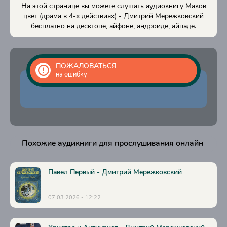
На этой странице вы можете слушать аудиокнигу Маков
17
цвет (драма в 4-х действиях) - Дмитрий Мережковский
бесплатно на десктопе, айфоне, андроиде, айпаде.
18
19
20
ПОЖАЛОВАТЬСЯ
на ошибку
21
22
23
24
Похожие аудикниги для прослушивания онлайн
25
26
Павел Первый - Дмитрий Мережковский
27
07.03.2026 - 12:22
28
29