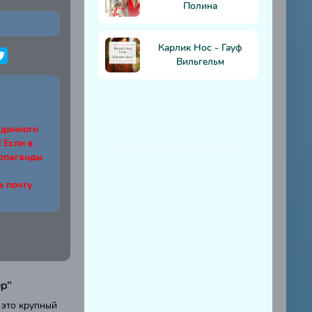
Полина
Карлик Нос - Гауф
Вильгельм
 данного
Если в
ропаганды
а почту
ер"
 это крупный