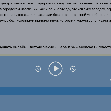
центр с множеством предприятий, выпускающих знаменитое на весь
 в городском населении, как и во многих других чешских городах, ве
еры: они сытно жили и наживали богатства — в явный ущерб подли
зуясь бесчисленными привилегиями, которыми короли заманивали и
лушать онлайн Светочи Чехии - Вера Крыжановская-Рочест