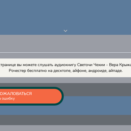
странице вы можете слушать аудиокнигу Светочи Чехии - Вера Крыж
Рочестер бесплатно на десктопе, айфоне, андроиде, айпаде.
ОЖАЛОВАТЬСЯ
а ошибку