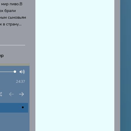
 мир пиво.В
рх брали
нным сыновьям
х в страну…
ер
24:37