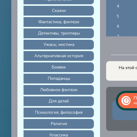
4
Сказки
5
Фантастика, фэнтези
6
Детективы, триллеры
7
Ужасы, мистика
8
Альтернативная история
9
10
Боевик
На этой 
11
Попаданцы
12
Любовное фэнтези
13
П
Для детей
н
14
Психология, философия
15
Религия
16
Классика