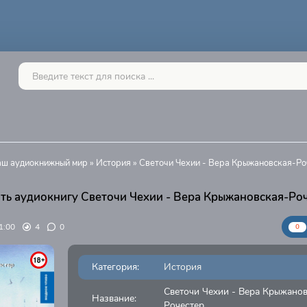
Ваш аудиокнижный мир
»
История
» Светочи Чехии - Вера Крыжановская-Ро
ть аудиокнигу Светочи Чехии - Вера Крыжановская-Ро
1:00
4
0
0
Категория:
История
Светочи Чехии - Вера Крыжанов
Название:
Рочестер