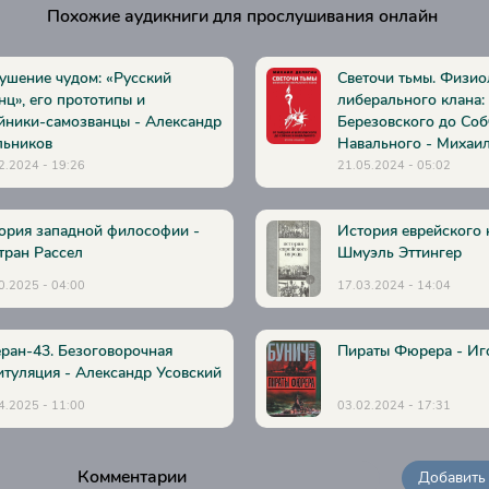
Похожие аудикниги для прослушивания онлайн
ушение чудом: «Русский
Светочи тьмы. Физио
нц», его прототипы и
либерального клана: 
йники-самозванцы - Александр
Березовского до Соб
ьников
Навального - Михаи
2.2024 - 19:26
21.05.2024 - 05:02
ория западной философии -
История еврейского 
тран Рассел
Шмуэль Эттингер
0.2025 - 04:00
17.03.2024 - 14:04
еран-43. Безоговорочная
Пираты Фюрера - Иг
итуляция - Александр Усовский
4.2025 - 11:00
03.02.2024 - 17:31
Комментарии
Добавить