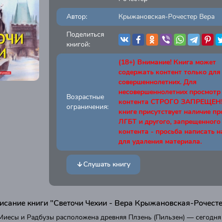
Автор:
Крыжановская-Рочестер Вера
Поделиться
книгой:
(18+) Внимание! Книга может
содержать контент только для
совершеннолетних. Для
несовершеннолетних просмотр
Возрастные
контента СТРОГО ЗАПРЕЩЕН! 
ограничения:
книге присутствует наличие п
ЛГБТ и другого, запрещенного
контента - просьба написать н
для удаления материала.
Слушать книгу
исание книги "Светочи Чехии - Вера Крыжановская-Рочест
Миесы и Радбузы расположена древняя Плзень (Пильзен) — сегодня