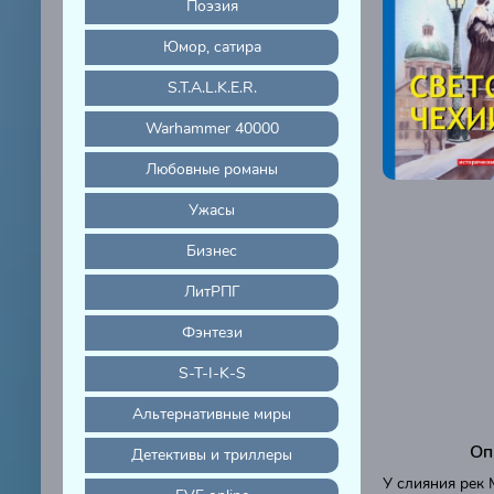
Поэзия
Юмор, сатира
S.T.A.L.K.E.R.
Warhammer 40000
Любовные романы
Ужасы
Бизнес
ЛитРПГ
Фэнтези
S-T-I-K-S
Альтернативные миры
Оп
Детективы и триллеры
У слияния рек 