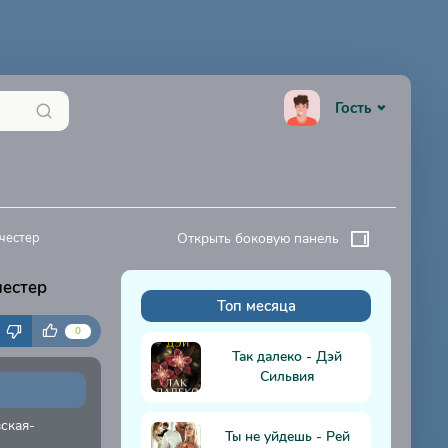
Гость
честер
Открыть боковую панель
честер
Топ месяца
К
0
Так далеко - Дэй
Сильвия
ская-
Ты не уйдешь - Рей