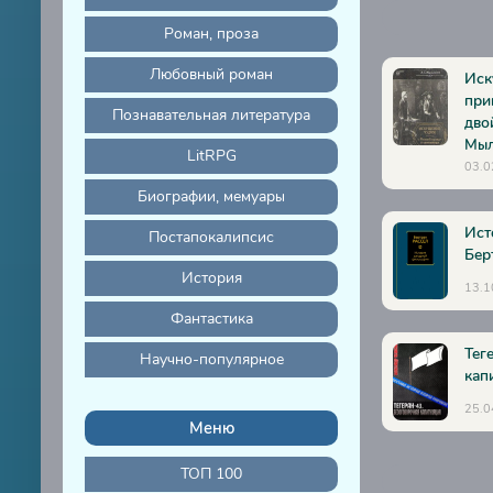
17
Роман, проза
18
19
Любовный роман
Иск
при
20
Познавательная литература
дво
Мыл
21
LitRPG
03.0
22
Биографии, мемуары
23
Ист
Постапокалипсис
24
Бер
История
13.1
25
Фантастика
26
Тег
Научно-популярное
27
кап
28
25.0
Меню
29
30
ТОП 100