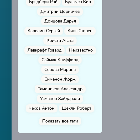
Брэдбери Рэй
Булычев Кир
Дмитрий Дорничев
Донцова Дарья
Карелин Сергей
Кинг Стивен
Кристи Агата
Лавкрафт Говард
Неизвестно
Саймак Клиффорд
Серова Марина
Сименон Жорж
Тамоников Александр
Усманов Хайдарали
Чехов Антон
Шекли Роберт
Показать все теги