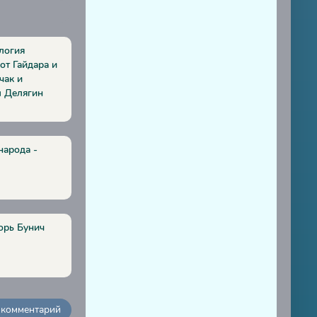
логия
от Гайдара и
чак и
л Делягин
народа -
орь Бунич
 комментарий