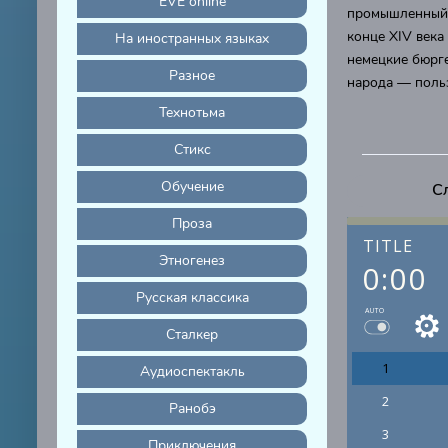
EVE online
промышленный 
конце XIV века
На иностранных языках
немецкие бюрг
Разное
народа — поль
Технотьма
Стикс
Обучение
С
Проза
TITLE
Этногенез
0:00
Русская классика
AUTO
Сталкер
1
Аудиоспектакль
2
Ранобэ
3
Приключения