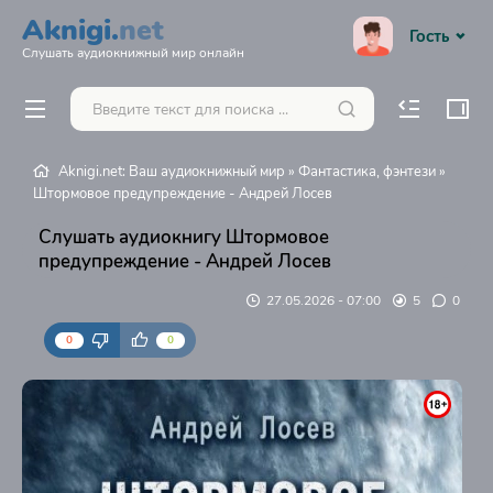
Aknigi.
net
Гость
Слушать аудиокнижный мир онлайн
Aknigi.net: Ваш аудиокнижный мир
»
Фантастика, фэнтези
»
Штормовое предупреждение - Андрей Лосев
Слушать аудиокнигу Штормовое
предупреждение - Андрей Лосев
27.05.2026 - 07:00
5
0
0
0