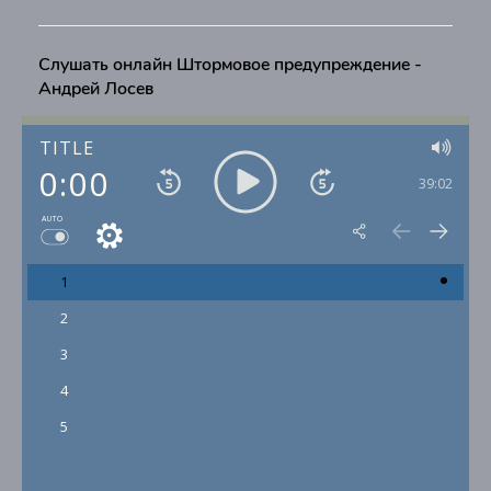
Слушать онлайн Штормовое предупреждение -
Андрей Лосев
TITLE
0:00
39:02
AUTO
1
2
3
4
5