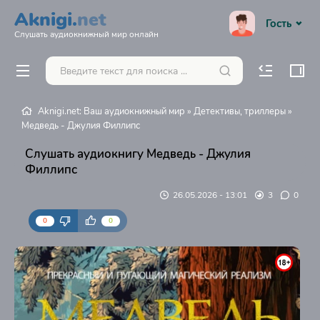
Aknigi.
net
Гость
Слушать аудиокнижный мир онлайн
Aknigi.net: Ваш аудиокнижный мир
»
Детективы, триллеры
»
Медведь - Джулия Филлипс
Слушать аудиокнигу Медведь - Джулия
Филлипс
26.05.2026 - 13:01
3
0
0
0