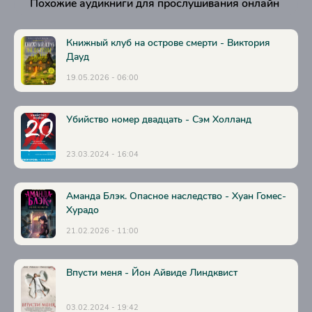
Похожие аудикниги для прослушивания онлайн
25
26
Книжный клуб на острове смерти - Виктория
27
Дауд
19.05.2026 - 06:00
28
29
Убийство номер двадцать - Сэм Холланд
30
31
23.03.2024 - 16:04
32
33
Аманда Блэк. Опасное наследство - Хуан Гомес-
Хурадо
34
21.02.2026 - 11:00
35
36
Впусти меня - Йон Айвиде Линдквист
37
03.02.2024 - 19:42
38