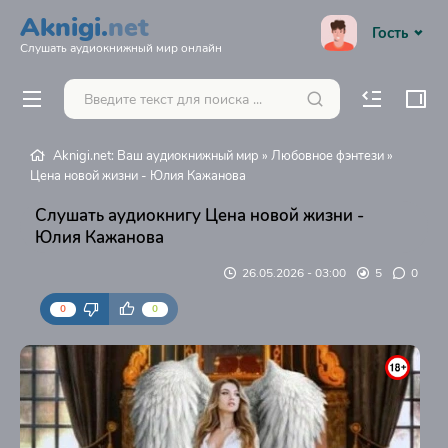
Aknigi.
net
Гость
Слушать аудиокнижный мир онлайн
Aknigi.net: Ваш аудиокнижный мир
»
Любовное фэнтези
»
Цена новой жизни - Юлия Кажанова
Слушать аудиокнигу Цена новой жизни -
Юлия Кажанова
26.05.2026 - 03:00
5
0
0
0