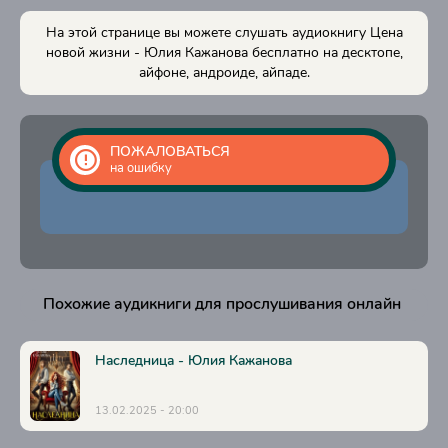
16
На этой странице вы можете слушать аудиокнигу Цена
17
новой жизни - Юлия Кажанова бесплатно на десктопе,
айфоне, андроиде, айпаде.
18
19
20
ПОЖАЛОВАТЬСЯ
на ошибку
21
22
23
24
Похожие аудикниги для прослушивания онлайн
25
26
Наследница - Юлия Кажанова
27
13.02.2025 - 20:00
28
29