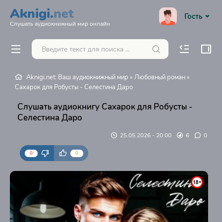
Aknigi.
net
Гость
Слушать аудиокнижный мир онлайн
Aknigi.net: Ваш аудиокнижный мир
»
Любовный роман
»
Сахарок для Робусты - Селестина Даро
Слушать аудиокнигу Сахарок для Робусты -
Селестина Даро
25.05.2026 - 20:00
6
0
0
0