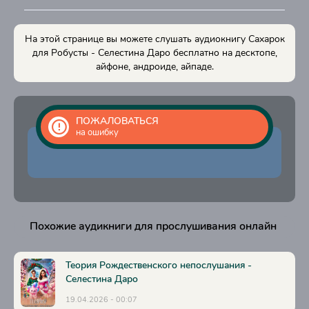
15
16
На этой странице вы можете слушать аудиокнигу Сахарок
17
для Робусты - Селестина Даро бесплатно на десктопе,
айфоне, андроиде, айпаде.
18
19
20
ПОЖАЛОВАТЬСЯ
на ошибку
21
22
23
24
Похожие аудикниги для прослушивания онлайн
25
26
Теория Рождественского непослушания -
27
Селестина Даро
19.04.2026 - 00:07
28