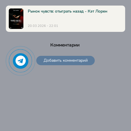
42
43
Рынок чувств: отыграть назад - Кэт Лорен
44
20.03.2026 - 22:01
45
46
Комментарии
47
48
Добавить комментарий
49
50
51
52
53
54
55