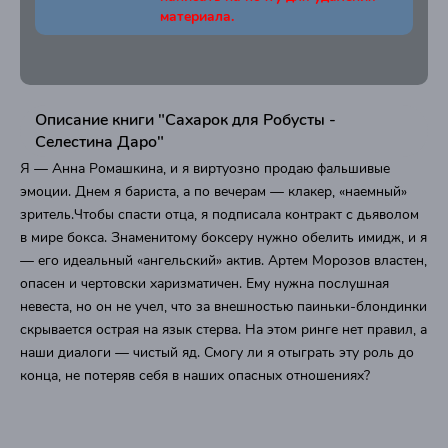
материала.
Описание книги "Сахарок для Робусты -
Селестина Даро"
Я — Анна Ромашкина, и я виртуозно продаю фальшивые
эмоции. Днем я бариста, а по вечерам — клакер, «наемный»
зритель.Чтобы спасти отца, я подписала контракт с дьяволом
в мире бокса. Знаменитому боксеру нужно обелить имидж, и я
— его идеальный «ангельский» актив. Артем Морозов властен,
опасен и чертовски харизматичен. Ему нужна послушная
невеста, но он не учел, что за внешностью паиньки-блондинки
скрывается острая на язык стерва. На этом ринге нет правил, а
наши диалоги — чистый яд. Смогу ли я отыграть эту роль до
конца, не потеряв себя в наших опасных отношениях?