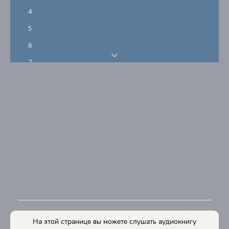
4
5
6
7
8
9
10
11
12
13
14
15
16
На этой странице вы можете слушать аудиокнигу