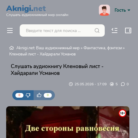
Aknigi.
net
Гость
Слушать аудиокнижный мир онлайн
Aknigi.net: Ваш аудиокнижный мир
»
Фантастика, фэнтези
»
Кленовый лист - Хайдарали Усманов
Слушать аудиокнигу Кленовый лист -
Хайдарали Усманов
25.05.2026 - 17:09
5
0
0
0