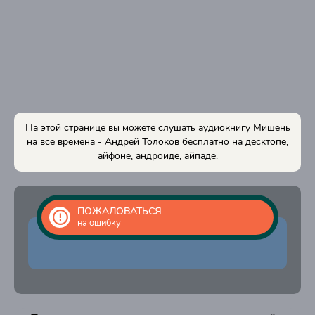
11
12
13
14
15
16
На этой странице вы можете слушать аудиокнигу Мишень
17
на все времена - Андрей Толоков бесплатно на десктопе,
айфоне, андроиде, айпаде.
18
ПОЖАЛОВАТЬСЯ
на ошибку