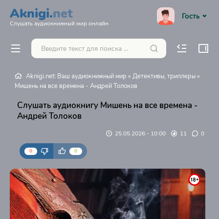
Aknigi.
net
Гость
Слушать аудиокнижный мир онлайн
Aknigi.net: Ваш аудиокнижный мир
»
Детективы, триллеры
»
Мишень на все времена - Андрей Толоков
Слушать аудиокнигу Мишень на все времена -
Андрей Толоков
25.05.2026 - 10:00
11
0
0
0