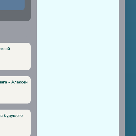
ексей
шага - Алексей
з будущего -