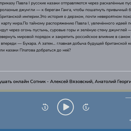
приказу Павла I русские казаки отправляются через раскалённые пу
ролазные джунгли — к берегам Ганга, чтобы пошатнуть привычный б
Британской империи.Это история о дерзком, почти невероятном пох
 карту мира.По тайному распоряжению Павла I, увлечённого идеей п
идут через огонь пустынь, суровые горы и зелёную стену джунглей —
вернуть мировой порядок и закрепить российское влияние в самом 
, впереди — Бухара. А затем… главная добыча будущей британской 
ли казаки Платова добраться до неё?
ушать онлайн Сотник - Алексей Вязовский, Анатолий Георг