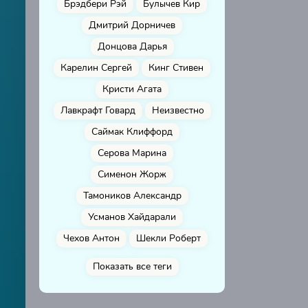
Брэдбери Рэй
Булычев Кир
Дмитрий Дорничев
Донцова Дарья
Карелин Сергей
Кинг Стивен
Кристи Агата
Лавкрафт Говард
Неизвестно
Саймак Клиффорд
Серова Марина
Сименон Жорж
Тамоников Александр
Усманов Хайдарали
Чехов Антон
Шекли Роберт
Показать все теги