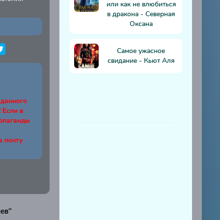
или как не влюбиться
в дракона - Северная
Оксана
Самое ужасное
свидание - Кьют Аля
 данного
Если в
ропаганды
а почту
ев"