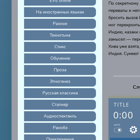
EVE online
По секретному 
перевалы и неп
На иностранных языках
бросить вызов 
Разное
мог перекроить
Индию, казаки 
Технотьма
замысел — пере
Хива уже взята
Стикс
Индия. Сумеют 
Обучение
Проза
Этногенез
Сл
Русская классика
TITLE
Сталкер
0:00
Аудиоспектакль
AUTO
Ранобэ
Приключения