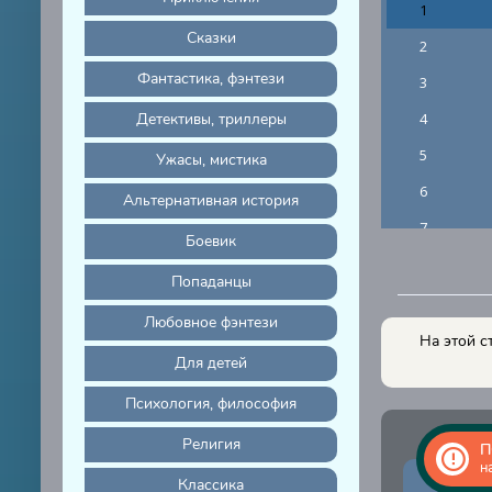
1
Сказки
2
Фантастика, фэнтези
3
Детективы, триллеры
4
5
Ужасы, мистика
6
Альтернативная история
7
Боевик
8
Попаданцы
9
Любовное фэнтези
10
На этой с
Для детей
11
Психология, философия
12
Религия
13
П
н
14
Классика