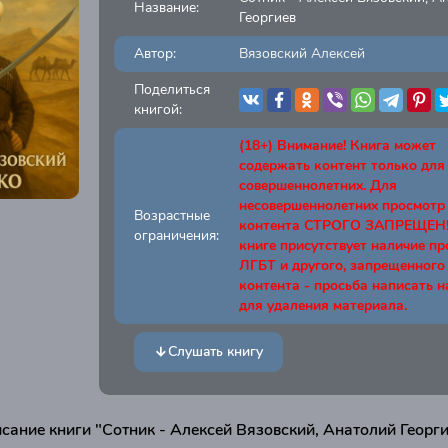
Название:
Георгиев
Автор:
Вязовский Алексей
Поделиться
книгой:
(18+) Внимание! Книга может
содержать контент только для
совершеннолетних. Для
несовершеннолетних просмотр
Возрастные
контента СТРОГО ЗАПРЕЩЕН! 
ограничения:
книге присутствует наличие п
ЛГБТ и другого, запрещенного
контента - просьба написать н
для удаления материала.
Слушать книгу
сание книги "Сотник - Алексей Вязовский, Анатолий Георги