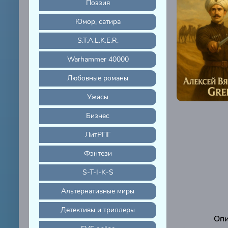
Поэзия
Юмор, сатира
S.T.A.L.K.E.R.
Warhammer 40000
Любовные романы
Ужасы
Бизнес
ЛитРПГ
Фэнтези
S-T-I-K-S
Альтернативные миры
Детективы и триллеры
Опи