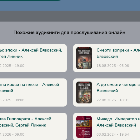
Похожие аудикниги для прослушивания онлайн
ьс эпохи - Алексей Вязовский,
Смерти вопреки - Ал
гей Линник
Вязовский
0.2025 - 19:00
18.08.2025 - 06:06
ппа крови на плече - Алексей
А до смерти четыре 
овский
Вязовский
8.2025 - 08:08
22.08.2025 - 18:01
тва Гиппократа - Алексей
Микадо. Император и
овский, Сергей Линник
Алексей Вязовский
4.2026 - 09:00
03.02.2024 - 19:54