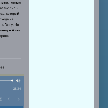
стыни, горные
аланс сил и
оде, который
охода на
 к Гангу. Их
центре Азии.
короны —
иев
28:34