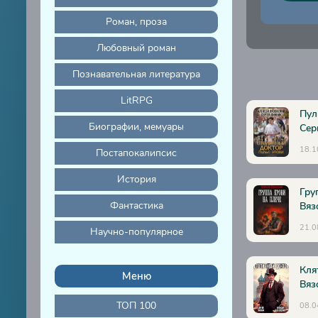
15
Роман, проза
16
Любовный роман
17
Познавательная литература
18
LitRPG
19
Пул
Биографии, мемуары
Сер
18.1
Постапокалипсис
История
Гру
Фантастика
Вяз
21.0
Научно-популярное
Кля
Меню
Вяз
ТОП 100
08.0