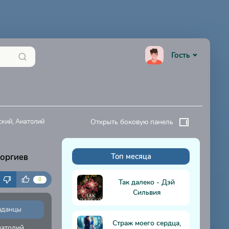
Гость
ский, Анатолий
Открыть боковую панель
еоргиев
Топ месяца
К
0
Так далеко - Дэй
Сильвия
аданцы
Страж моего сердца,
натолий