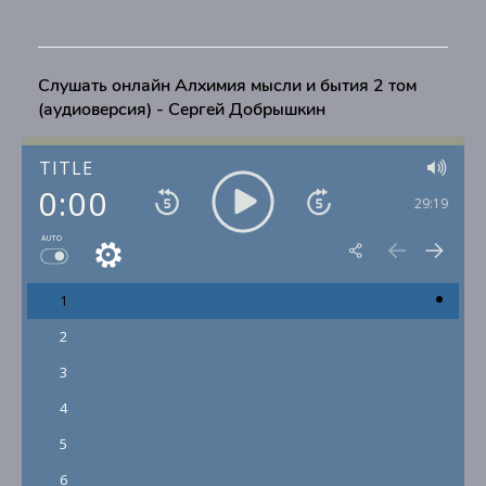
Слушать онлайн Алхимия мысли и бытия 2 том
(аудиоверсия) - Сергей Добрышкин
TITLE
0:00
29:19
AUTO
1
2
3
4
5
6