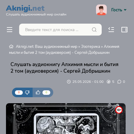
Aknigi.
net
Гость
Слушать аудиокнижный мир онлайн
Aknigi.net: Ваш аудиокнижный мир
»
Эзотерика
» Алхимия
мысли и бытия 2 том (аудиоверсия) - Сергей Добрышкин
Слушать аудиокнигу Алхимия мысли и бытия
2 том (аудиоверсия) - Сергей Добрышкин
25.05.2026 - 01:00
5
0
0
0