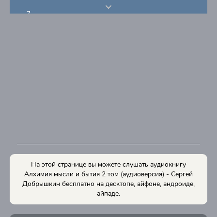
7
8
9
10
11
12
13
14
15
16
На этой странице вы можете слушать аудиокнигу
17
Алхимия мысли и бытия 2 том (аудиоверсия) - Сергей
Добрышкин бесплатно на десктопе, айфоне, андроиде,
18
айпаде.
19