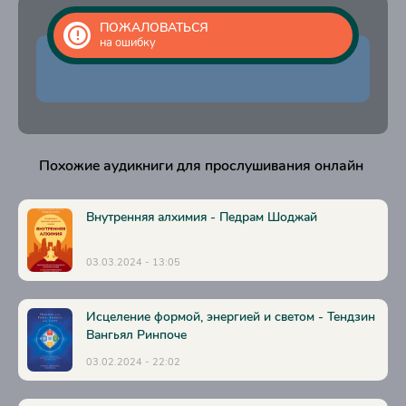
20
ПОЖАЛОВАТЬСЯ
21
на ошибку
22
23
24
25
Похожие аудикниги для прослушивания онлайн
26
27
Внутренняя алхимия - Педрам Шоджай
28
03.03.2024 - 13:05
29
30
Исцеление формой, энергией и светом - Тендзин
Вангьял Ринпоче
31
03.02.2024 - 22:02
32
33