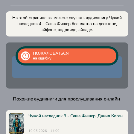
15
16
На этой странице вы можете слушать аудиокнигу Чужой
17
наследник 4 - Саша Фишер бесплатно на десктопе,
айфоне, андроиде, айпаде.
18
19
20
ПОЖАЛОВАТЬСЯ
на ошибку
21
22
23
24
Похожие аудикниги для прослушивания онлайн
25
26
Чужой наследник 3 - Саша Фишер, Данил Коган
10.05.2026 - 14:00