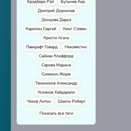
Брэдбери Рэй
Булычев Кир
Дмитрий Дорничев
Донцова Дарья
Карелин Сергей
Кинг Стивен
Кристи Агата
Лавкрафт Говард
Неизвестно
Саймак Клиффорд
Серова Марина
Сименон Жорж
Тамоников Александр
Усманов Хайдарали
Чехов Антон
Шекли Роберт
Показать все теги