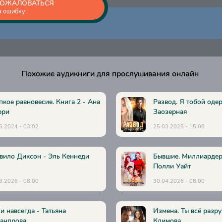
ОЖАЛОВАТЬСЯ
а ошибку
Похожие аудикниги для прослушивания онлайн
пкое равновесие. Книга 2 - Ана
Развод. Я тобой оде
рри
Заозерная
6.2024 - 03:02
25.03.2025 - 15:08
вило Диксон - Эль Кеннеди
Бывшие. Миллиардер
Полли Уайт
3.2026 - 08:00
30.04.2026 - 08:00
 и навсегда - Татьяна
Измена. Ты всё разр
андрова
Климова