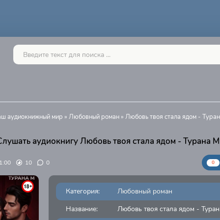
Ваш аудиокнижный мир
»
Любовный роман
» Любовь твоя стала ядом - Туран
Слушать аудиокнигу Любовь твоя стала ядом - Турана М
1:00
10
0
0
Категория:
Любовный роман
Название:
Любовь твоя стала ядом - Туран