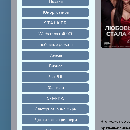
Поэзия
Юмор, сатира
S.T.A.L.K.E.R.
Warhammer 40000
Любовные романы
Ужасы
Бизнес
ЛитРПГ
Фэнтези
S-T-I-K-S
Альтернативные миры
Детективы и триллеры
Что может объ
братьев-близне