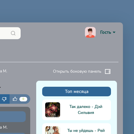
Гость
а М.
Открыть боковую панель
.
Топ месяца
К
0
Так далеко - Дэй
Сильвия
а М.
Ты не уйдешь - Рей