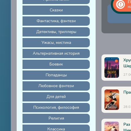
П
н
Сказки
Фантастика, фэнтези
Детективы, триллеры
Ужасы, мистика
Альтернативная история
Хру
Боевик
Ше
Попаданцы
27.0
Любовное фэнтези
Пра
Для детей
Психология, философия
28.0
Религия
Раз
Классика
Ник