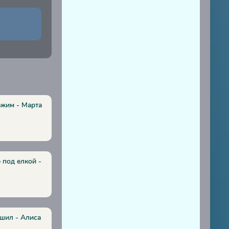
ржим - Марта
 под елкой -
ушил - Алиса