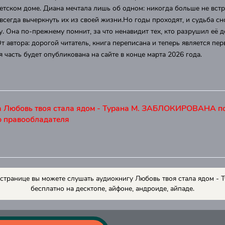
детском доме. Диана мечтала лишь об одном: никогда больше не встр
авсегда вычеркнуть их из своей жизни.Но годы проходят, и судьба сн
у. Она по-прежнему помнит, за что ненавидит тех, кто разрушил её д
т автора: дорогой читатель, книга переписана и теперь является пер
я часть будет опубликована на сайте в конце марта 2026 года.
а Любовь твоя стала ядом - Турана М. ЗАБЛОКИРОВАНА п
ю правообладателя
 странице вы можете слушать аудиокнигу Любовь твоя стала ядом - Т
бесплатно на десктопе, айфоне, андроиде, айпаде.