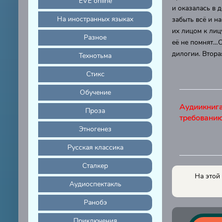
EVE online
и оказалась в 
На иностранных языках
забыть всё и н
их лицом к лиц
Разное
её не помнят…О
дилогии. Втора
Технотьма
Стикс
Обучение
Аудиикниг
Проза
требовани
Этногенез
Русская классика
Сталкер
На этой
Аудиоспектакль
Ранобэ
Приключения