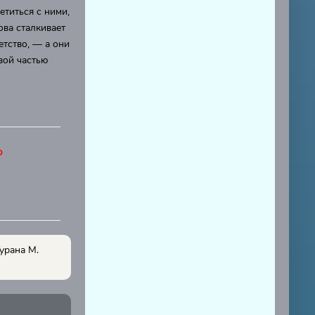
етиться с ними,
ова сталкивает
етство, — а они
вой частью
о
урана М.