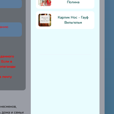
Полина
Карлик Нос - Гауф
Вильгельм
ванию
 данного
Если в
ропаганды
а почту
несменов,
 дома и семьи