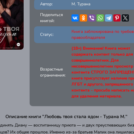
Автор:
М. Турана
Поделиться
книгой:
Книга заблокирована по требо
Статус:
правообладателя
(18+) Внимание! Книга может
содержать контент только для
совершеннолетних. Для
несовершеннолетних просмотр
Возрастные
контента СТРОГО ЗАПРЕЩЕН! 
ограничения:
книге присутствует наличие п
ЛГБТ и другого, запрещенного
контента - просьба написать н
для удаления материала.
Описание книги "Любовь твоя стала ядом - Турана М."
единять Диану — воспитанницу приюта — и двух преуспевающих биз
цов? Их общее прошлое. Именно из-за братьев Малик она лишилась