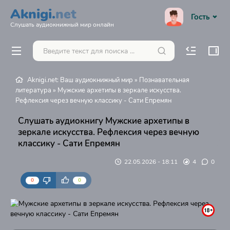
Aknigi.
net
Гость
Слушать аудиокнижный мир онлайн
Aknigi.net: Ваш аудиокнижный мир
»
Познавательная
литература
» Мужские архетипы в зеркале искусства.
Рефлексия через вечную классику - Сати Епремян
Слушать аудиокнигу Мужские архетипы в
зеркале искусства. Рефлексия через вечную
классику - Сати Епремян
22.05.2026 - 18:11
4
0
0
0