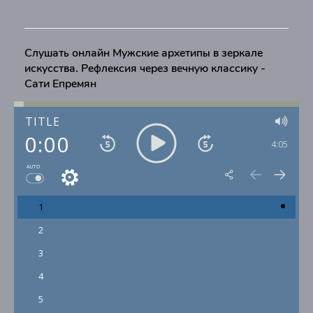
Слушать онлайн Мужские архетипы в зеркале
искусства. Рефлексия через вечную классику -
Сати Епремян
TITLE
0:00
4:05
AUTO
1
2
3
4
5