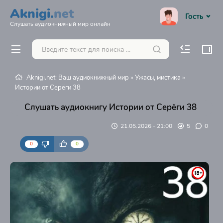
Aknigi.
net
Гость
Слушать аудиокнижный мир онлайн
Aknigi.net: Ваш аудиокнижный мир
»
Ужасы, мистика
»
Истории от Серёги 38
Слушать аудиокнигу Истории от Серёги 38
21.05.2026 - 21:00
5
0
0
0