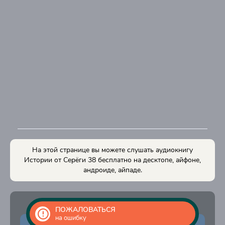
На этой странице вы можете слушать аудиокнигу
Истории от Серёги 38 бесплатно на десктопе, айфоне,
андроиде, айпаде.
ПОЖАЛОВАТЬСЯ
на ошибку