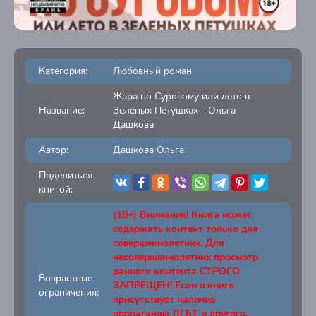
Категория:
Любовный роман
Жара по Суровому или лето в
Название:
Зеленых Петушках - Ольга
Дашкова
Автор:
Дашкова Ольга
Поделиться
книгой:
(18+) Внимание! Книга может
содержать контент только для
совершеннолетних. Для
несовершеннолетних просмотр
данного контента СТРОГО
Возрастные
ЗАПРЕЩЕН! Если в книге
ограничения:
присутствует наличие
пропаганды ЛГБТ и другого,