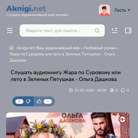
Aknigi.
net
Гость
Слушать аудиокнижный мир онлайн
Aknigi.net: Ваш аудиокнижный мир
»
Любовный роман
»
Жара по Суровому или лето в Зеленых Петушках - Ольга
Дашкова
Слушать аудиокнигу Жара по Суровому или
лето в Зеленых Петушках - Ольга Дашкова
21.05.2026 - 05:00
8
0
0
0