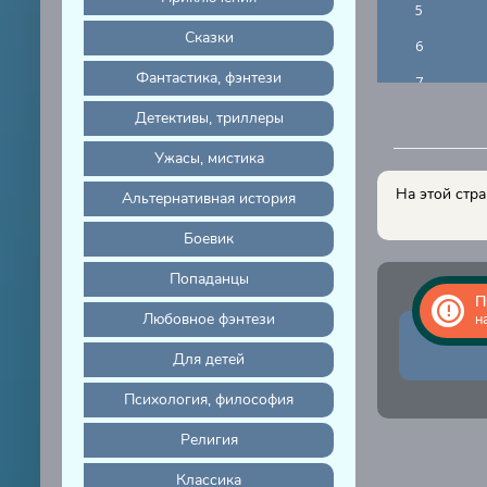
5
Сказки
6
Фантастика, фэнтези
7
Детективы, триллеры
8
Ужасы, мистика
На этой стра
Альтернативная история
Боевик
Попаданцы
П
Любовное фэнтези
н
Для детей
Психология, философия
Религия
Классика