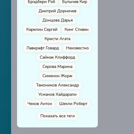
Брэдбери Рэй
Булычев Кир
Дмитрий Дорничев
Донцова Дарья
Карелин Сергей
Кинг Стивен
Кристи Агата
Лавкрафт Говард
Неизвестно
Саймак Клиффорд
Серова Марина
Сименон Жорж
Тамоников Александр
Усманов Хайдарали
Чехов Антон
Шекли Роберт
Показать все теги