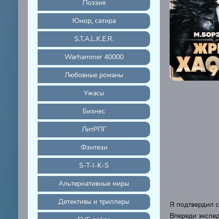
Поэзия
Юмор, сатира
S.T.A.L.K.E.R.
Warhammer 40000
Любовные романы
Ужасы
Бизнес
ЛитРПГ
Фэнтези
S-T-I-K-S
Альтернативные миры
Детективы и триллеры
Я подтвердил с
Впереди экспед