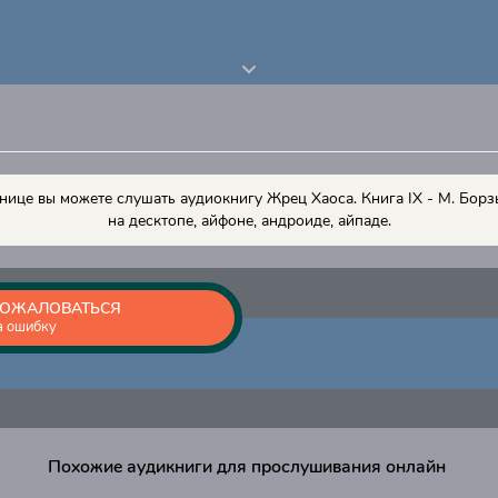
нице вы можете слушать аудиокнигу Жрец Хаоса. Книга IХ - М. Борз
на десктопе, айфоне, андроиде, айпаде.
ОЖАЛОВАТЬСЯ
а ошибку
Похожие аудикниги для прослушивания онлайн