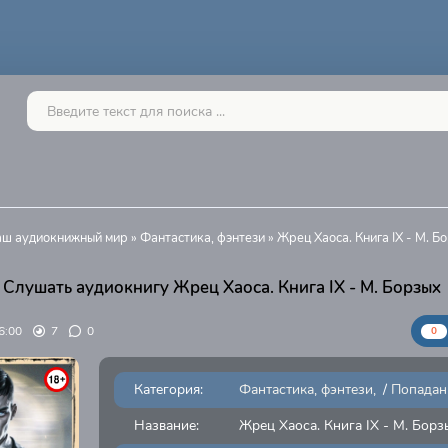
Ваш аудиокнижный мир
»
Фантастика, фэнтези
» Жрец Хаоса. Книга IХ - М. Б
Слушать аудиокнигу Жрец Хаоса. Книга IХ - М. Борзых
6:00
7
0
0
Категория:
Фантастика, фэнтези
/
Попадан
Название:
Жрец Хаоса. Книга IХ - М. Борз