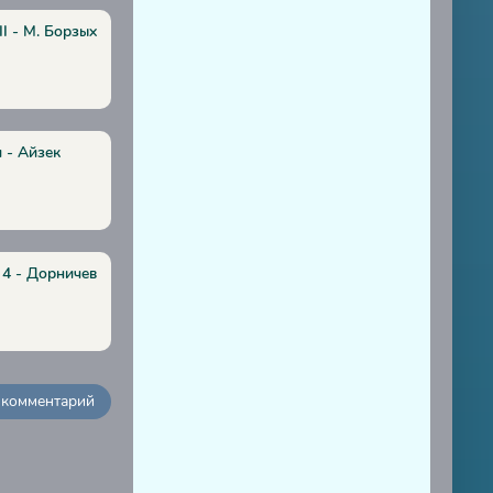
I - М. Борзых
 - Айзек
 4 - Дорничев
 комментарий