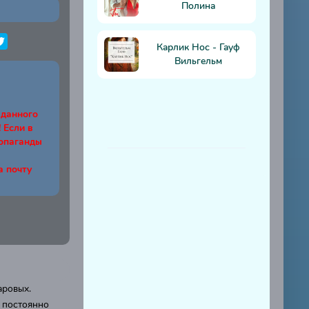
Полина
Карлик Нос - Гауф
Вильгельм
 данного
Если в
ропаганды
а почту
аровых.
 постоянно