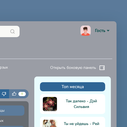
Гость
орзых
Открыть боковую панель
Топ месяца
К
0
Так далеко - Дэй
Сильвия
цы
ых
Ты не уйдешь - Рей