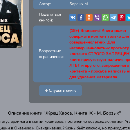
Автор:
Борзых М.
Поделиться
книгой:
(18+) Внимание! Книга может
содержать контент только для
совершеннолетних. Для
несовершеннолетних просмотр
Возрастные
контента СТРОГО ЗАПРЕЩЕН! 
ограничения:
книге присутствует наличие п
ЛГБТ и другого, запрещенного
контента - просьба написать н
для удаления материала.
Слушать книгу
Описание книги "Жрец Хаоса. Книга IХ - М. Борзых"
татус архимага в магии кошмаров, постепенно возрождаю легион Уг
иции в Океанию и Скандинавию. Жизнь бьёт ключом, но приходится