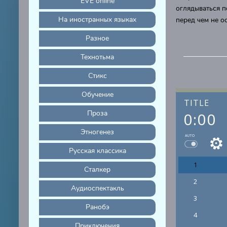
EVE online
оглядываться п
На иностранных языках
перед чем не о
Разное
Технотьма
Стикс
Обучение
TITLE
Проза
0:00
Этногенез
AUTO
Русская классика
1
Сталкер
2
Аудиоспектакль
3
Ранобэ
4
Приключения