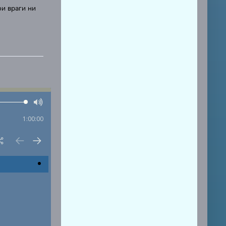
ои враги ни
1:00:00