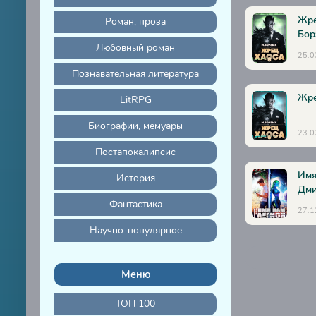
Жре
Роман, проза
Бор
Любовный роман
25.0
Познавательная литература
Жре
LitRPG
Биографии, мемуары
23.0
Постапокалипсис
Имя
История
Дми
Фантастика
27.1
Научно-популярное
Меню
ТОП 100