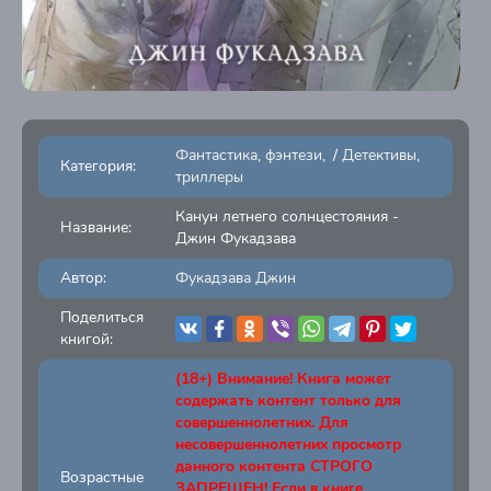
Фантастика, фэнтези
/
Детективы,
Категория:
триллеры
Канун летнего солнцестояния -
Название:
Джин Фукадзава
Автор:
Фукадзава Джин
Поделиться
книгой:
(18+) Внимание! Книга может
содержать контент только для
совершеннолетних. Для
несовершеннолетних просмотр
данного контента СТРОГО
Возрастные
ЗАПРЕЩЕН! Если в книге