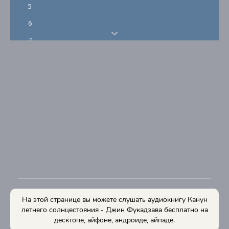
5
6
7
8
На этой странице вы можете слушать аудиокнигу Канун
летнего солнцестояния - Джин Фукадзава бесплатно на
десктопе, айфоне, андроиде, айпаде.