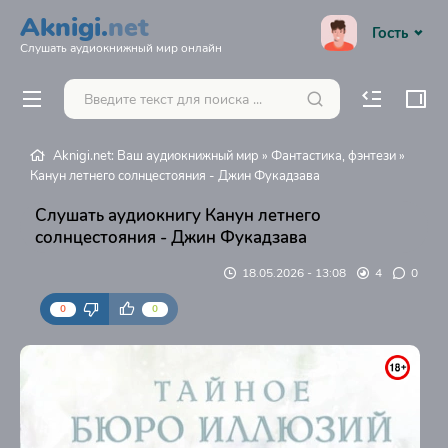
Aknigi.
net
Гость
Слушать аудиокнижный мир онлайн
Aknigi.net: Ваш аудиокнижный мир
»
Фантастика, фэнтези
»
Канун летнего солнцестояния - Джин Фукадзава
Слушать аудиокнигу Канун летнего
солнцестояния - Джин Фукадзава
18.05.2026 - 13:08
4
0
0
0