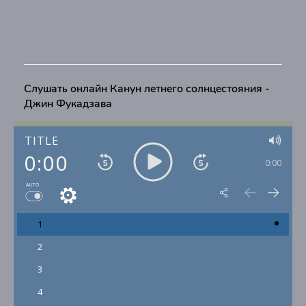
Слушать онлайн Канун летнего солнцестояния -
Джин Фукадзава
TITLE
0:00
0:00
AUTO
1
2
3
4