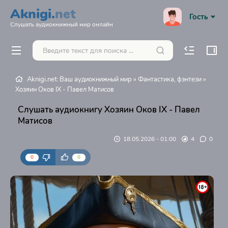
Aknigi.
net
Гость
Слушать аудиокнижный мир онлайн
Aknigi.net: Ваш аудиокнижный мир
»
Фантастика, фэнтези
»
Хозяин Оков IX - Павел Матисов
Слушать аудиокнигу Хозяин Оков IX - Павел
Матисов
18.05.2026 - 01:00
4
0
0
0