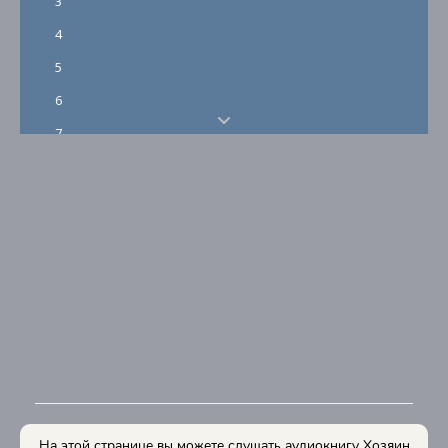
3
4
5
6
7
8
На этой странице вы можете слушать аудиокнигу Хозяин