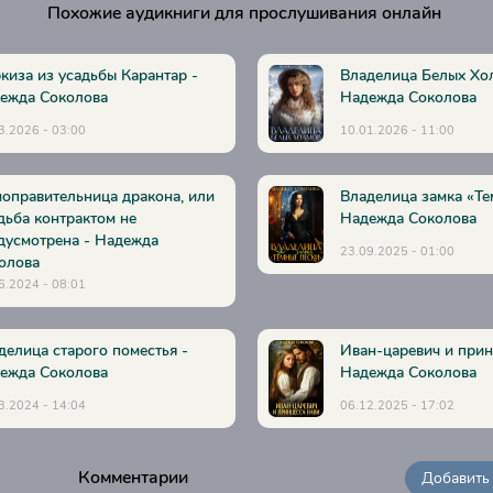
Похожие аудикниги для прослушивания онлайн
киза из усадьбы Карантар -
Владелица Белых Хо
ежда Соколова
Надежда Соколова
3.2026 - 03:00
10.01.2026 - 11:00
оправительница дракона, или
Владелица замка «Те
дьба контрактом не
Надежда Соколова
дусмотрена - Надежда
23.09.2025 - 01:00
олова
6.2024 - 08:01
делица старого поместья -
Иван-царевич и прин
ежда Соколова
Надежда Соколова
3.2024 - 14:04
06.12.2025 - 17:02
Комментарии
Добавить