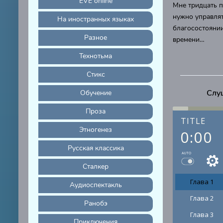
EVE online
Мне тридцать п
нужно управлят
На иностранных языках
благосостоянии
Разное
времени…
Технотьма
Стикс
Слу
Обучение
Проза
TITLE
Этногенез
0:00
Русская классика
AUTO
Сталкер
Глава 1
Аудиоспектакль
Глава 2
Ранобэ
Глава 3
Приключения