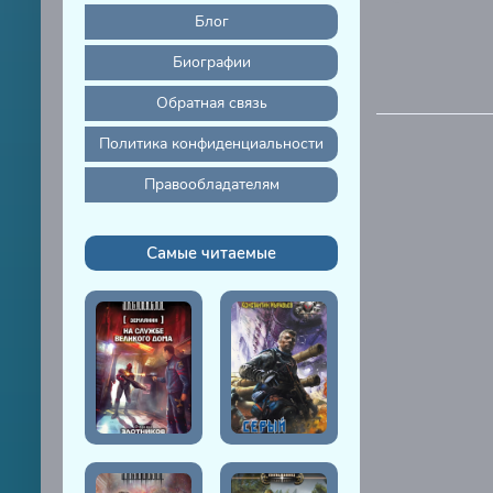
Глава 31
Блог
Глава 32
Биографии
Глава 33
Обратная связь
Глава 34
Политика конфиденциальности
Глава 35
Правообладателям
Глава 36
Глава 37
Самые читаемые
Глава 38
Глава 39
Эпилог