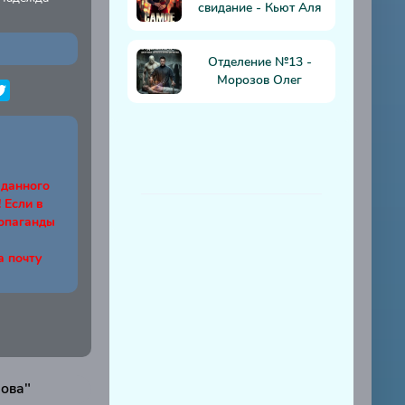
свидание - Кьют Аля
Отделение №13 -
Морозов Олег
 данного
Если в
ропаганды
а почту
ова"