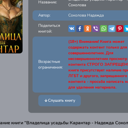
Название:
Соколова
Автор:
Соколова Надежда
Поделиться
книгой:
(18+) Внимание! Книга может
содержать контент только для
совершеннолетних. Для
несовершеннолетних просмотр
Возрастные
контента СТРОГО ЗАПРЕЩЕН! 
ограничения:
книге присутствует наличие п
ЛГБТ и другого, запрещенного
контента - просьба написать н
для удаления материала.
Слушать книгу
ание книги "Владелица усадьбы Карантар - Надежда Сокол