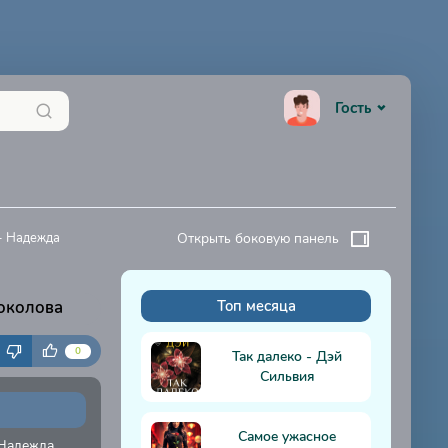
Гость
- Надежда
Открыть боковую панель
околова
Топ месяца
К
0
Так далеко - Дэй
Сильвия
Самое ужасное
 Надежда