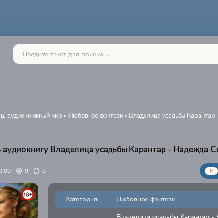
Ваш аудиокнижный мир
»
Любовное фэнтези
» Владелица усадьбы Карантар 
 аудиокнигу Владелица усадьбы Карантар - Надежда С
0:00
9
0
0
Категория:
Любовное фэнтези
Владелица усадьбы Карантар -