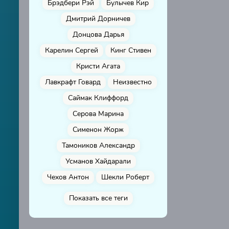
Брэдбери Рэй
Булычев Кир
Дмитрий Дорничев
Донцова Дарья
Карелин Сергей
Кинг Стивен
Кристи Агата
Лавкрафт Говард
Неизвестно
Саймак Клиффорд
Серова Марина
Сименон Жорж
Тамоников Александр
Усманов Хайдарали
Чехов Антон
Шекли Роберт
Показать все теги