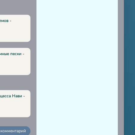
лмов -
мные пески -
цесса Нави -
 комментарий