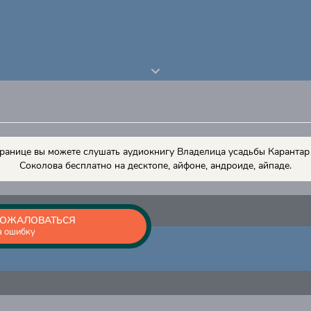
транице вы можете слушать аудиокнигу Владелица усадьбы Карантар
Соколова бесплатно на десктопе, айфоне, андроиде, айпаде.
ОЖАЛОВАТЬСЯ
а ошибку