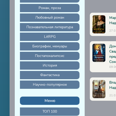
Роман, проза
Глава 18
Глава 19
Любовный роман
Мар
Над
Глава 20
Познавательная литература
27.0
Глава 21
LitRPG
Глава 22
Биографии, мемуары
Дом
Глава 23
Сва
Постапокалипсис
пре
Глава 24
Сок
История
09.0
Глава 25
Фантастика
Глава 26
Вла
Научно-популярное
Глава 27
Над
Глава 28
21.0
Меню
Глава 29
Глава 30
ТОП 100