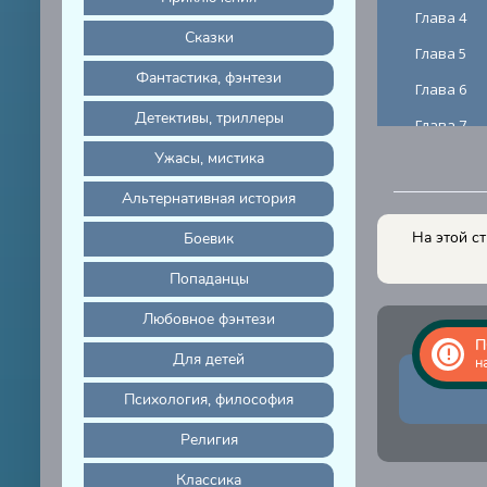
Глава 4
Сказки
Глава 5
Фантастика, фэнтези
Глава 6
Детективы, триллеры
Глава 7
Ужасы, мистика
Глава 8
Глава 9
Альтернативная история
Глава 10
На этой с
Боевик
Глава 11
Попаданцы
Глава 12
Любовное фэнтези
Глава 13
П
Для детей
н
Глава 14
Психология, философия
Глава 15
Религия
Глава 16
Классика
Глава 17