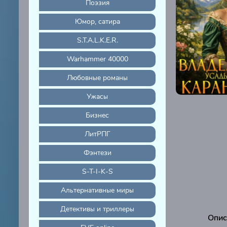
Поэзия
Юмор, сатира
S.T.A.L.K.E.R.
Warhammer 40000
Любовные романы
Ужасы
Бизнес
ЛитРПГ
Фэнтези
S-T-I-K-S
Альтернативные миры
Детективы и триллеры
Опис