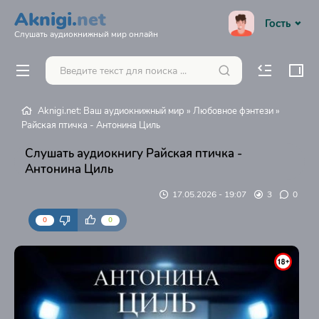
Aknigi.
net
Гость
Слушать аудиокнижный мир онлайн
Aknigi.net: Ваш аудиокнижный мир
»
Любовное фэнтези
»
Райская птичка - Антонина Циль
Слушать аудиокнигу Райская птичка -
Антонина Циль
17.05.2026 - 19:07
3
0
0
0