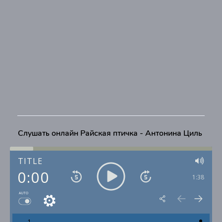
Слушать онлайн Райская птичка - Антонина Циль
TITLE
0:00
1:38
AUTO
1