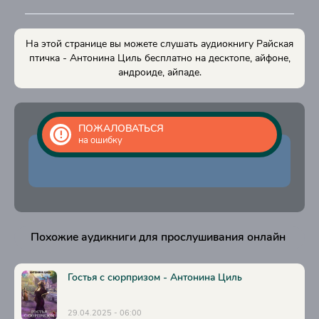
15
16
На этой странице вы можете слушать аудиокнигу Райская
17
птичка - Антонина Циль бесплатно на десктопе, айфоне,
андроиде, айпаде.
18
19
20
ПОЖАЛОВАТЬСЯ
на ошибку
21
Похожие аудикниги для прослушивания онлайн
Гостья с сюрпризом - Антонина Циль
29.04.2025 - 06:00