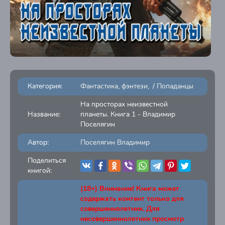
Категория:
Фантастика, фэнтези
/
Попаданцы
На просторах неизвестной
Название:
планеты. Книга 1 - Владимир
Поселягин
Автор:
Поселягин Владимир
Поделиться
книгой:
(18+) Внимание! Книга может
содержать контент только для
совершеннолетних. Для
несовершеннолетних просмотр