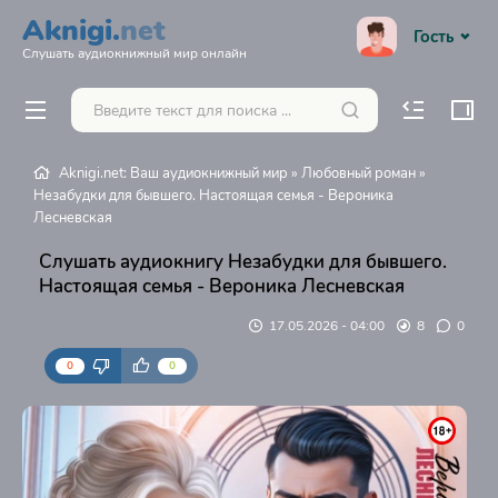
Aknigi.
net
Гость
Слушать аудиокнижный мир онлайн
Aknigi.net: Ваш аудиокнижный мир
»
Любовный роман
»
Незабудки для бывшего. Настоящая семья - Вероника
Лесневская
Слушать аудиокнигу Незабудки для бывшего.
Настоящая семья - Вероника Лесневская
17.05.2026 - 04:00
8
0
0
0