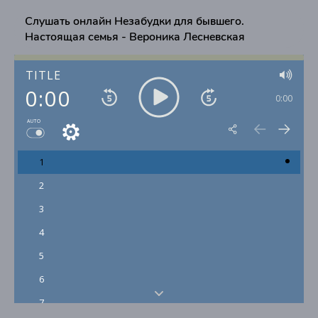
Слушать онлайн Незабудки для бывшего.
Настоящая семья - Вероника Лесневская
TITLE
0:00
0:00
AUTO
1
2
3
4
5
6
7