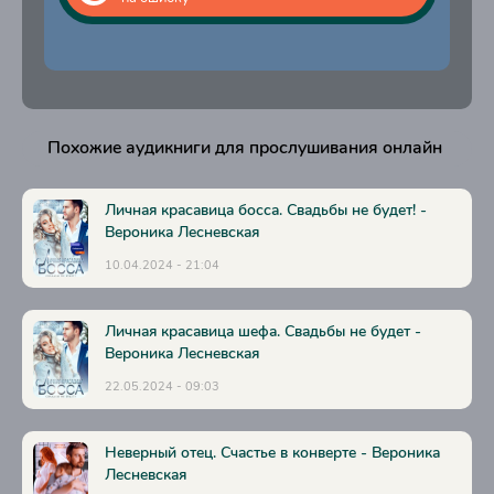
22
23
24
25
Похожие аудикниги для прослушивания онлайн
26
27
Личная красавица босса. Свадьбы не будет! -
Вероника Лесневская
28
10.04.2024 - 21:04
29
30
Личная красавица шефа. Свадьбы не будет -
Вероника Лесневская
31
22.05.2024 - 09:03
32
33
Неверный отец. Счастье в конверте - Вероника
34
Лесневская