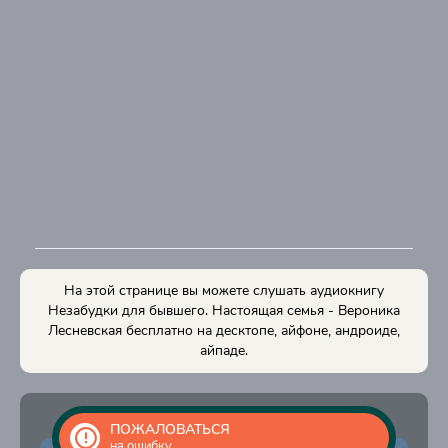
8
9
10
11
12
13
14
15
16
На этой странице вы можете слушать аудиокнигу
17
Незабудки для бывшего. Настоящая семья - Вероника
Лесневская бесплатно на десктопе, айфоне, андроиде,
18
айпаде.
19
20
ПОЖАЛОВАТЬСЯ
21
на ошибку