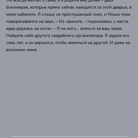
Он всегда мечтал о сыне, а я родила ему дочек – двух
близняшек, которые прямо сейчас находятся за этой дверью, в
моём кабинете. Я слышу их приглушенный смех, и Миша тоже
поворачивается на звук. – Из-звините, – поднимаюсь с места,
едва держась на ногах. – Я не могу… взяться за ваш заказ.
Найдите себе другого свадебного организатора. Я ждала его
семь лет, а он вернулся, чтобы жениться на другой. И даже не
вспомнил меня.